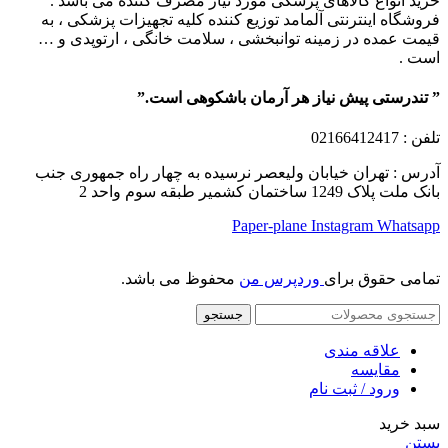
خرید انواع کالاهای پزشکی مورد نیاز مصرف کننده می باشد .
فروشگاه اینترنتی آلمامد توزیع کننده کلیه تجهیزات پزشکی ، به
قیمت عمده در زمینه توانبخشی ، سلامت خانگی ، ارتوپدی و …
است .
” تندرستی پیش نیاز هر آرمان باشکوهی است.”
تلفن
: 02166412417
آدرس : تهران خیابان ولیعصر نرسیده به چهار راه جمهوری جنب
بانک ملت پلاک 1249 ساختمان کشمیر طبقه سوم واحد 2
Paper-plane
Instagram
Whatsapp
تمامی حقوق برای
وردپرس من
محفوظ می باشد.
جستجو
علاقه مندی
مقایسه
ورود / ثبت نام
سبد خرید
بستن