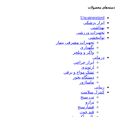
دسته‌های محصولات
Uncategorized
ابزار پزشکی
بهداشتی
تجهیزات ورزشی
توانبخشی
تجهیزات مصرفی بیمار
نگهداری
واکر و ویلچر
درمانی
ابزار جراحی
ارتوپدی
تشک مواج و برقی
دستگاه بخور
ماساژور
زیبایی
کنترل سلامت
تب سنج
ترازو
فشارسنج
قند خون
پالس اکسیمتر