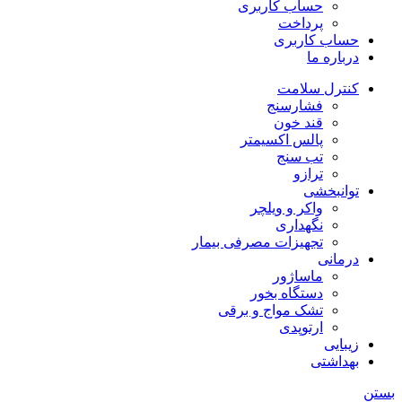
حساب کاربری
پرداخت
حساب کاربری
درباره ما
کنترل سلامت
فشارسنج
قند خون
پالس اکسیمتر
تب سنج
ترازو
توانبخشی
واکر و ویلچر
نگهداری
تجهیزات مصرفی بیمار
درمانی
ماساژور
دستگاه بخور
تشک مواج و برقی
ارتوپدی
زیبایی
بهداشتی
بستن