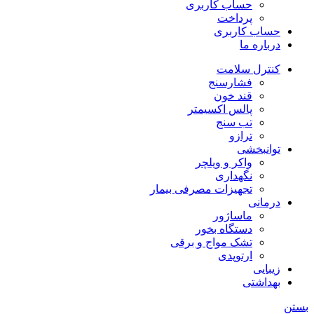
حساب کاربری
پرداخت
حساب کاربری
درباره ما
کنترل سلامت
فشارسنج
قند خون
پالس اکسیمتر
تب سنج
ترازو
توانبخشی
واکر و ویلچر
نگهداری
تجهیزات مصرفی بیمار
درمانی
ماساژور
دستگاه بخور
تشک مواج و برقی
ارتوپدی
زیبایی
بهداشتی
بستن