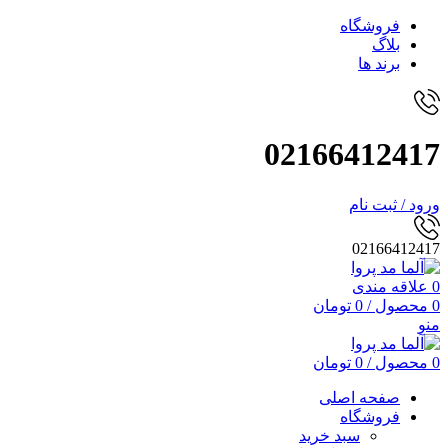
فروشگاه
بلاگ
برند ها
02166412417
ورود / ثبت نام
02166412417
0
علاقه مندی
0
محصول
/
0
تومان
منو
0
محصول
/
0
تومان
صفحه اصلی
فروشگاه
سبد خرید