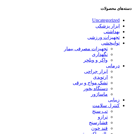
دسته‌های محصولات
Uncategorized
ابزار پزشکی
بهداشتی
تجهیزات ورزشی
توانبخشی
تجهیزات مصرفی بیمار
نگهداری
واکر و ویلچر
درمانی
ابزار جراحی
ارتوپدی
تشک مواج و برقی
دستگاه بخور
ماساژور
زیبایی
کنترل سلامت
تب سنج
ترازو
فشارسنج
قند خون
پالس اکسیمتر