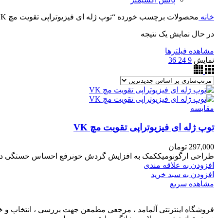
خانه
محصولات برچسب خورده “توپ ژله ای فیزیوتراپی تقویت مچ VK”
در حال نمایش یک نتیجه
مشاهده فیلترها
نمایش
9
24
36
مقایسه
توپ ژله ای فیزیوتراپی تقویت مچ VK
297,000
تومان
طراحی ارگونومیککمک به افزایش گردش خونرفع احساس خستگی در 
افزودن به علاقه مندی
افزودن به سبد خرید
مشاهده سریع
فروشگاه اینترنتی آلمامد ، مرجعی مطمعن جهت بررسی ، انتخاب و خرید