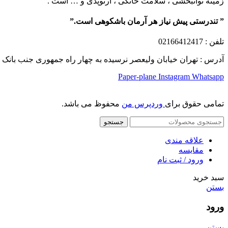
زمینه توانبخشی ، سلامت خانگی ، ارتوپدی و … است .
” تندرستی پیش نیاز هر آرمان باشکوهی است.”
تلفن
: 02166412417
آدرس : تهران خیابان ولیعصر نرسیده به چهار راه جمهوری جنب بانک ملت پلاک 1249 ساختمان کشمیر طب
Paper-plane
Instagram
Whatsapp
تمامی حقوق برای
وردپرس من
محفوظ می باشد.
جستجو
علاقه مندی
مقایسه
ورود / ثبت نام
سبد خرید
بستن
ورود
بستن