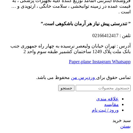
فروشگاه اینترنتی آلمامد توزیع کننده کلیه تجهیزات پزشکی ، به
قیمت عمده در زمینه توانبخشی ، سلامت خانگی ، ارتوپدی و …
است .
” تندرستی پیش نیاز هر آرمان باشکوهی است.”
تلفن
: 02166412417
آدرس : تهران خیابان ولیعصر نرسیده به چهار راه جمهوری جنب
بانک ملت پلاک 1249 ساختمان کشمیر طبقه سوم واحد 2
Paper-plane
Instagram
Whatsapp
تمامی حقوق برای
وردپرس من
محفوظ می باشد.
جستجو
علاقه مندی
مقایسه
ورود / ثبت نام
سبد خرید
بستن