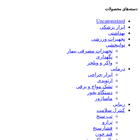
دسته‌های محصولات
Uncategorized
ابزار پزشکی
بهداشتی
تجهیزات ورزشی
توانبخشی
تجهیزات مصرفی بیمار
نگهداری
واکر و ویلچر
درمانی
ابزار جراحی
ارتوپدی
تشک مواج و برقی
دستگاه بخور
ماساژور
زیبایی
کنترل سلامت
تب سنج
ترازو
فشارسنج
قند خون
پالس اکسیمتر