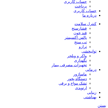
حساب کاربری
پرداخت
حساب کاربری
درباره ما
کنترل سلامت
فشارسنج
قند خون
پالس اکسیمتر
تب سنج
ترازو
توانبخشی
واکر و ویلچر
نگهداری
تجهیزات مصرفی بیمار
درمانی
ماساژور
دستگاه بخور
تشک مواج و برقی
ارتوپدی
زیبایی
بهداشتی
بستن