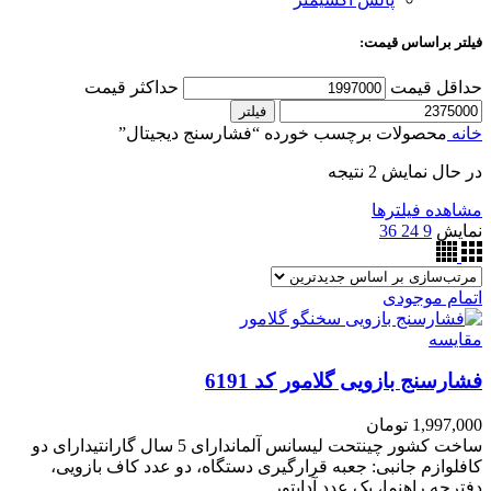
فیلتر براساس قیمت:
حداقل قیمت
حداکثر قیمت
فیلتر
خانه
محصولات برچسب خورده “فشارسنج دیجیتال”
در حال نمایش 2 نتیجه
مشاهده فیلترها
نمایش
9
24
36
اتمام موجودی
مقایسه
فشارسنج بازویی گلامور کد 6191
1,997,000
تومان
ساخت کشور چینتحت لیسانس آلماندارای 5 سال گارانتیدارای دو
کافلوازم جانبی: جعبه قرارگیری دستگاه، دو عدد کاف بازویی،
دفترچه راهنما، یک عدد آداپتور