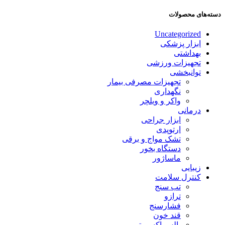
دسته‌های محصولات
Uncategorized
ابزار پزشکی
بهداشتی
تجهیزات ورزشی
توانبخشی
تجهیزات مصرفی بیمار
نگهداری
واکر و ویلچر
درمانی
ابزار جراحی
ارتوپدی
تشک مواج و برقی
دستگاه بخور
ماساژور
زیبایی
کنترل سلامت
تب سنج
ترازو
فشارسنج
قند خون
پالس اکسیمتر