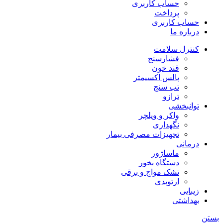
حساب کاربری
پرداخت
حساب کاربری
درباره ما
کنترل سلامت
فشارسنج
قند خون
پالس اکسیمتر
تب سنج
ترازو
توانبخشی
واکر و ویلچر
نگهداری
تجهیزات مصرفی بیمار
درمانی
ماساژور
دستگاه بخور
تشک مواج و برقی
ارتوپدی
زیبایی
بهداشتی
بستن