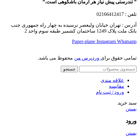
” تندرستی پیش نیاز هر آرمان باشکوهی است.”
تلفن
: 02166412417
آدرس : تهران خیابان ولیعصر نرسیده به چهار راه جمهوری جنب
بانک ملت پلاک 1249 ساختمان کشمیر طبقه سوم واحد 2
Paper-plane
Instagram
Whatsapp
تمامی حقوق برای
وردپرس من
محفوظ می باشد.
جستجو
علاقه مندی
مقایسه
ورود / ثبت نام
سبد خرید
بستن
ورود
بستن