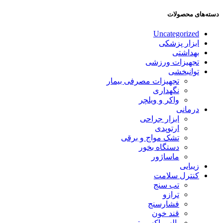
دسته‌های محصولات
Uncategorized
ابزار پزشکی
بهداشتی
تجهیزات ورزشی
توانبخشی
تجهیزات مصرفی بیمار
نگهداری
واکر و ویلچر
درمانی
ابزار جراحی
ارتوپدی
تشک مواج و برقی
دستگاه بخور
ماساژور
زیبایی
کنترل سلامت
تب سنج
ترازو
فشارسنج
قند خون
پالس اکسیمتر