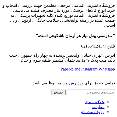
فروشگاه اینترنتی آلمامد ، مرجعی مطمعن جهت بررسی ، انتخاب و
خرید انواع کالاهای پزشکی مورد نیاز مصرف کننده می باشد .
فروشگاه اینترنتی آلمامد توزیع کننده کلیه تجهیزات پزشکی ، به
قیمت عمده در زمینه توانبخشی ، سلامت خانگی ، ارتوپدی و …
است .
” تندرستی پیش نیاز هر آرمان باشکوهی است.”
تلفن
: 02166412417
آدرس : تهران خیابان ولیعصر نرسیده به چهار راه جمهوری جنب
بانک ملت پلاک 1249 ساختمان کشمیر طبقه سوم واحد 2
Paper-plane
Instagram
Whatsapp
تمامی حقوق برای
وردپرس من
محفوظ می باشد.
جستجو
علاقه مندی
مقایسه
ورود / ثبت نام