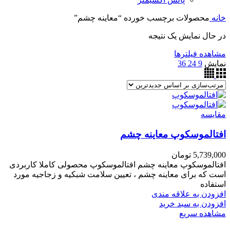
خانه
محصولات برچسب خورده “معاینه چشم”
در حال نمایش یک نتیجه
مشاهده فیلترها
نمایش
9
24
36
مقایسه
افتالموسکوپ معاینه چشم
5,739,000
تومان
افتالموسکوپ معاینه چشم افتالموسکوپ محصولی کاملا کاربردی
است که برای معاینه چشم ، تعیین سلامت شبکیه و زجاجیه مورد
استفاده
افزودن به علاقه مندی
افزودن به سبد خرید
مشاهده سریع