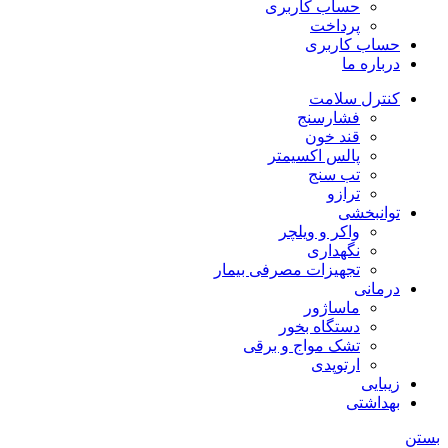
حساب کاربری
پرداخت
حساب کاربری
درباره ما
کنترل سلامت
فشارسنج
قند خون
پالس اکسیمتر
تب سنج
ترازو
توانبخشی
واکر و ویلچر
نگهداری
تجهیزات مصرفی بیمار
درمانی
ماساژور
دستگاه بخور
تشک مواج و برقی
ارتوپدی
زیبایی
بهداشتی
بستن