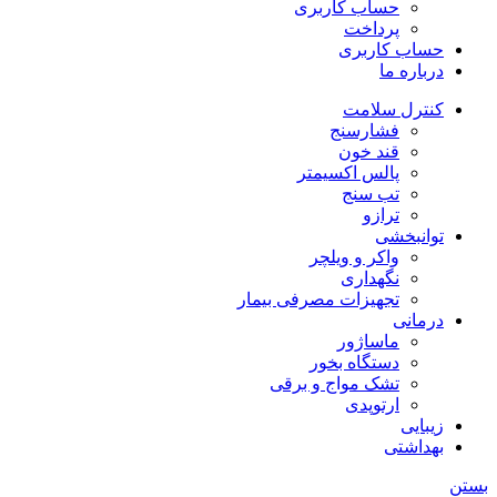
حساب کاربری
پرداخت
حساب کاربری
درباره ما
کنترل سلامت
فشارسنج
قند خون
پالس اکسیمتر
تب سنج
ترازو
توانبخشی
واکر و ویلچر
نگهداری
تجهیزات مصرفی بیمار
درمانی
ماساژور
دستگاه بخور
تشک مواج و برقی
ارتوپدی
زیبایی
بهداشتی
بستن