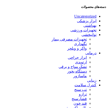
دسته‌های محصولات
Uncategorized
ابزار پزشکی
بهداشتی
تجهیزات ورزشی
توانبخشی
تجهیزات مصرفی بیمار
نگهداری
واکر و ویلچر
درمانی
ابزار جراحی
ارتوپدی
تشک مواج و برقی
دستگاه بخور
ماساژور
زیبایی
کنترل سلامت
تب سنج
ترازو
فشارسنج
قند خون
پالس اکسیمتر