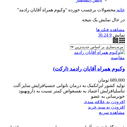
خانه
محصولات برچسب خورده “وکیوم همراه آقایان رادمد”
در حال نمایش یک نتیجه
مشاهده فیلترها
نمایش
9
24
36
مقایسه
وکیوم همراه آقایان رادمد (ارکت)
689,000
تومان
تولید کشور ایرانکمک به درمان ناتوانی جنسیافزایش سایز آلت
تناسلیافزایش اعتماد به نفسعواض کمتر نسبت به داروبهبود
خونرسانی به عضو
افزودن به علاقه مندی
افزودن به سبد خرید
مشاهده سریع