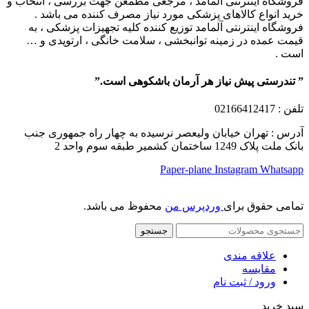
فروشگاه اینترنتی آلمامد ، مرجعی مطمعن جهت بررسی ، انتخاب و
خرید انواع کالاهای پزشکی مورد نیاز مصرف کننده می باشد .
فروشگاه اینترنتی آلمامد توزیع کننده کلیه تجهیزات پزشکی ، به
قیمت عمده در زمینه توانبخشی ، سلامت خانگی ، ارتوپدی و …
است .
” تندرستی پیش نیاز هر آرمان باشکوهی است.”
تلفن
: 02166412417
آدرس : تهران خیابان ولیعصر نرسیده به چهار راه جمهوری جنب
بانک ملت پلاک 1249 ساختمان کشمیر طبقه سوم واحد 2
Paper-plane
Instagram
Whatsapp
تمامی حقوق برای
وردپرس من
محفوظ می باشد.
جستجو
علاقه مندی
مقایسه
ورود / ثبت نام
سبد خرید