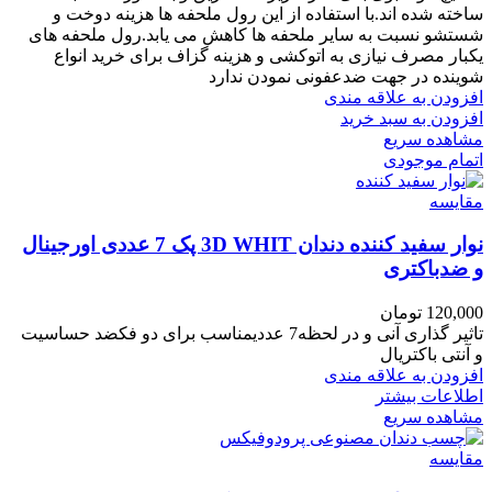
ساخته شده اند.
با استفاده از این رول ملحفه ها هزینه دوخت و
شستشو نسبت به سایر ملحفه ها کاهش می یابد.رول ملحفه های
یکبار مصرف نیازی به اتوکشی و هزینه گزاف برای خرید انواع
شوینده در جهت ضدعفونی نمودن ندارد
افزودن به علاقه مندی
افزودن به سبد خرید
مشاهده سریع
اتمام موجودی
مقایسه
نوار سفید کننده دندان 3D WHIT پک 7 عددی اورجینال
و ضدباکتری
120,000
تومان
تاثیر گذاری آنی و در لحظه7 عددیمناسب برای دو فکضد حساسیت
و آنتی باکتریال
افزودن به علاقه مندی
اطلاعات بیشتر
مشاهده سریع
مقایسه