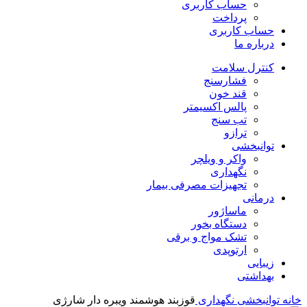
حساب کاربری
پرداخت
حساب کاربری
درباره ما
کنترل سلامت
فشارسنج
قند خون
پالس اکسیمتر
تب سنج
ترازو
توانبخشی
واکر و ویلچر
نگهداری
تجهیزات مصرفی بیمار
درمانی
ماساژور
دستگاه بخور
تشک مواج و برقی
ارتوپدی
زیبایی
بهداشتی
خانه
توانبخشی
نگهداری
قوزبند هوشمند ویبره دار شارژی