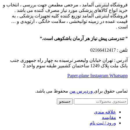
فروشگاه اینترنتی آلمامد ، مرجعی مطمعن جهت بررسی ، انتخاب و
خرید انواع کالاهای پزشکی مورد نیاز مصرف کننده می باشد .
فروشگاه اینترنتی آلمامد توزیع کننده کلیه تجهیزات پزشکی ، به
قیمت عمده در زمینه توانبخشی ، سلامت خانگی ، ارتوپدی و …
است .
” تندرستی پیش نیاز هر آرمان باشکوهی است.”
تلفن
: 02166412417
آدرس : تهران خیابان ولیعصر نرسیده به چهار راه جمهوری جنب
بانک ملت پلاک 1249 ساختمان کشمیر طبقه سوم واحد 2
Paper-plane
Instagram
Whatsapp
تمامی حقوق برای
وردپرس من
محفوظ می باشد.
جستجو
علاقه مندی
مقایسه
ورود / ثبت نام