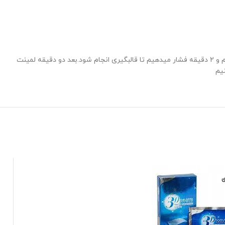
برای قالب گیری بایدخمیر قالب گیری رو به مدت 2 دقیقه در اب 90 درجه قرار داد بعد بلافاصله خمیر را داخل لمینت گذاشته و داخل دهان میگذاریم و 2 دقیقه فشار میدهیم تا قالبگیری انجام شود.بعد دو دقیقه لمینت
ی