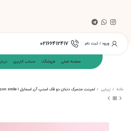
02166412417
ورود / ثبت نام
صفحه اصلی
فروشگاه
حساب کاربری
دربار
خانه
زیبایی
لمینت متحرک دندان دو فک اسنپ آن اسمایل ا snapon smile