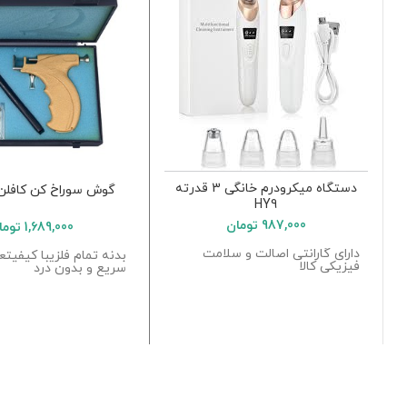
دستگاه میکرودرم خانگی 3 قدرته
گوش سوراخ کن کافلن 
HY9
987,000
تومان
1,689,000
توما
دارای گارانتی اصالت و سلامت
بدنه تمام فلزیبا کیفیتع
فیزیکی کالا
سریع و بدون درد