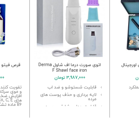
اورجینال
اتوی صورت درما اف شاول Derma
قرص فیتو ا
F Shawl face iron
ن
3,987,000
تومان
000
ملکرد
قابلیت شستوشو و ضد اب
تقویت کننده
و موی سرکا
لایه برداری و حذف پوست های
افزایش ضخا
مرده
های B2, B5, B6, B8, C, E
B6 ماده تش
قابلیت حمل و شارژ بی سیم
طبیعی
کیفیت پوس
کلاژن سازی و افزایش گردش
دارند
مصرف رو
خون
حذف چین و چروک و جوان
سازی پوست
افزایش جذب مواد برای