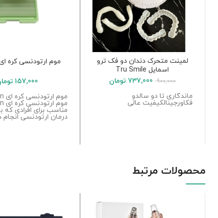
لمینت متحرک دندان دو فک ترو
موم ارتودنسی کره ای miden
اسمایل Tru Smile
737,000
تومان
900,000
157,000
توما
ماندگاری تا دو سالدو
موم ا
فکاورجینالکیفیت عالی
موم ا
مناسب برای افرادی که ب
درمان ارتودنسی انجام د
محصولات مرتبط