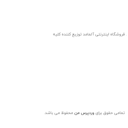
آب شدن و از بین رفتن چربی
در ناحیه شکمی
دارای سایز بندیS/M/L/XL
فروشگاه اینترنتی آلمامد توزیع کننده کلیه
تمامی حقوق برای
وردپرس من
محفوظ می باشد.