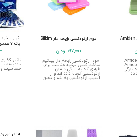
A
موم ارتودنسی رایحه دار Bilkim
پک 7 عددی اورجینال و ضدباکتری
00
ن
197,000
تومان
رتودنسی کره ای Amiden
موم ارتودنسی رایحه دار بیلکیم
عددیمناسب 
رتودنسی کره ای Amiden
ساخت کشور ترکیه مناسب برای
حساسیت و آ
ه تازگی
افرادی که به تازگی درمان
اده
ارتودنسی انجام داده اند و از
آسیب ارتودنسی به لثه و دهان
جلوگیری می کند.تاریخ انقضا 2028
اتمام موجود