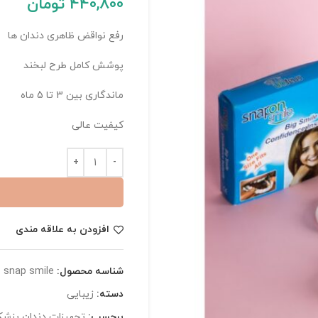
440,800
تومان
رفع نواقض ظاهری دندان ها
پوشش کامل طرح لبخند
ماندگاری بین 3 تا 5 ماه
کیفیت عالی
افزودن به علاقه مندی
شناسه محصول:
snap smile
دسته:
زیبایی
برچسب:
تجهیزات دندان پزشک