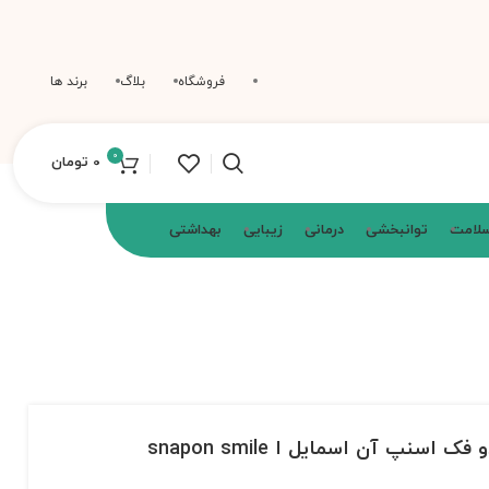
فروشگاه
بلاگ
برند ها
0
0
تومان
سلامت
توانبخشی
درمانی
زیبایی
بهداشتی
سنپ آن اسمایل ا snapon smile