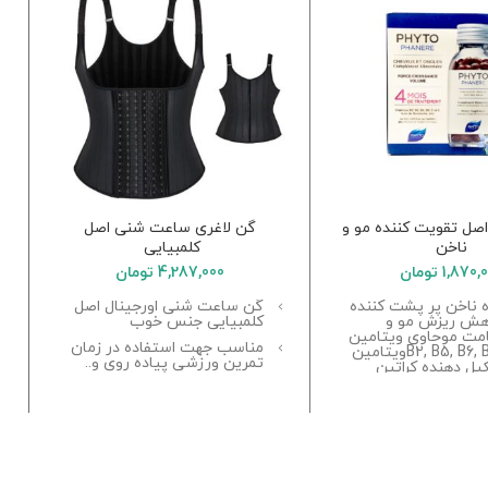
صل تقویت کننده مو و
گن لاغری ساعت شنی اصل
ناخن
کلمبیایی
1,870,
تومان
4,287,000
تومان
 ناخن پر پشت کننده
گن ساعت شنی اورجینال اصل
ن
هش ریزش مو و
کلمبیایی جنس خوب
ن
مت موحاوی ویتامین
مناسب جهت استفاده در زمان
ویتامین
و
تمرین ورزشی پیاده روی و‏‏.‏‏‏‏.‏‏
کیل دهنده کراتین
ویتامین B8 و روی در
ن
مناسب جهت استفاده زیر لباس
ت و مو نقش
۰
بعنوان گن
زانه بعد از صبحانه
ر
کاهش یک تا دو سایز بلافاصله
ا
بعد از پوشیدن
فرم گرفتن کمر پس از استفاده
مداوم