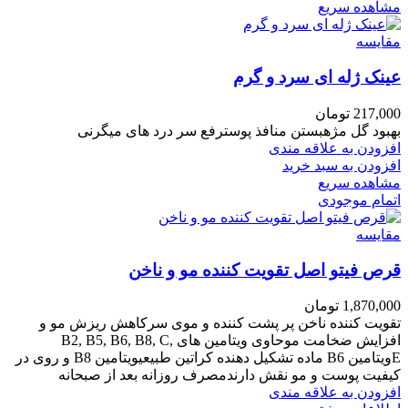
مشاهده سریع
مقایسه
عینک ژله ای سرد و گرم
217,000
تومان
بهبود گل مژهبستن منافذ پوسترفع سر درد های میگرنی
افزودن به علاقه مندی
افزودن به سبد خرید
مشاهده سریع
اتمام موجودی
مقایسه
قرص فیتو اصل تقویت کننده مو و ناخن
1,870,000
تومان
تقویت کننده ناخن پر پشت کننده و موی سرکاهش ریزش مو و
افزایش ضخامت موحاوی ویتامین های B2, B5, B6, B8, C,
E
ویتامین B6 ماده تشکیل دهنده کراتین طبیعی
ویتامین B8 و روی در
کیفیت پوست و مو نقش دارند
مصرف روزانه بعد از صبحانه
افزودن به علاقه مندی