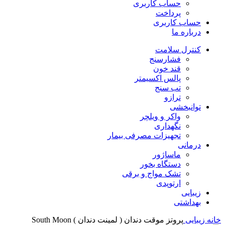
حساب کاربری
پرداخت
حساب کاربری
درباره ما
کنترل سلامت
فشارسنج
قند خون
پالس اکسیمتر
تب سنج
ترازو
توانبخشی
واکر و ویلچر
نگهداری
تجهیزات مصرفی بیمار
درمانی
ماساژور
دستگاه بخور
تشک مواج و برقی
ارتوپدی
زیبایی
بهداشتی
خانه
زیبایی
پروتز موقت دندان ( لمینت دندان ) South Moon