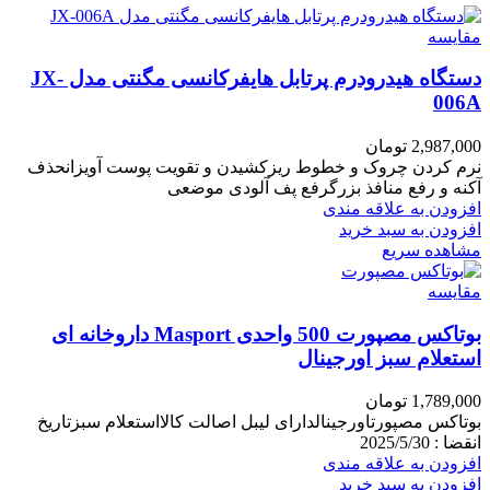
مقایسه
دستگاه هیدرودرم پرتابل هایفرکانسی مگنتی مدل JX-
006A
2,987,000
تومان
نرم کردن چروک و خطوط ریزکشیدن و تقویت پوست آویزانحذف
آکنه و رفع منافذ بزرگرفع پف آلودی موضعی
افزودن به علاقه مندی
افزودن به سبد خرید
مشاهده سریع
مقایسه
بوتاکس مصپورت 500 واحدی Masport داروخانه ای
استعلام سبز اورجینال
1,789,000
تومان
بوتاکس مصپورتاورجینالدارای لیبل اصالت کالااستعلام سبزتاریخ
انقضا : 2025/5/30
افزودن به علاقه مندی
افزودن به سبد خرید