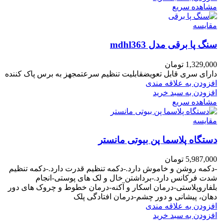
مشاهده سریع
مقایسه
سنگ پا برقی مدل mdhl363
1,329,000
تومان
دارای سری قابل تعویضقابلیت تنظیم سرعتمجهز به برس پاک کننده
افزودن به علاقه مندی
افزودن به سبد خرید
مشاهده سریع
مقایسه
دستگاه پلاسما پن بیوتی مانستر
5,987,000
تومان
-دکمه روشن و خاموش دارد.-دکمه تنظیم قدرت دارد.-دکمه تنظیم
شدت فرکانس دارد.-برداشتن خال و لک های پوستی-انجام
بلفاروپلاستی-درمان اسکار و آکنه-درمان خطوط و چروک های دور
دهان، پیشانی و دور چشم-درمان افتادگی پلک
افزودن به علاقه مندی
افزودن به سبد خرید