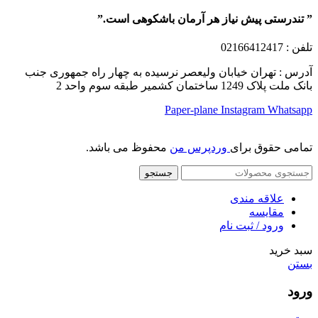
” تندرستی پیش نیاز هر آرمان باشکوهی است.”
تلفن
: 02166412417
آدرس : تهران خیابان ولیعصر نرسیده به چهار راه جمهوری جنب
بانک ملت پلاک 1249 ساختمان کشمیر طبقه سوم واحد 2
Paper-plane
Instagram
Whatsapp
تمامی حقوق برای
وردپرس من
محفوظ می باشد.
جستجو
علاقه مندی
مقایسه
ورود / ثبت نام
سبد خرید
بستن
ورود