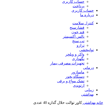
حساب کاربری
پرداخت
حساب کاربری
درباره ما
کنترل سلامت
فشارسنج
قند خون
پالس اکسیمتر
تب سنج
ترازو
توانبخشی
واکر و ویلچر
نگهداری
تجهیزات مصرفی بیمار
درمانی
ماساژور
دستگاه بخور
تشک مواج و برقی
ارتوپدی
زیبایی
بهداشتی
خانه
بهداشتی
کاور توالت حلال گدازه 40 عددی