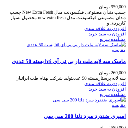
959,000
تومان
چسب دندان مصنوعی فیکسودنت مدل New Extra Fresh چسب
دندان مصنوعی فیکسودنت مدل new extra fresh محصول بسیار
کاربردی و
افزودن به علاقه مندی
افزودن به سبد خرید
مشاهده سریع
مقایسه
ماسک سه لایه ملت دار بی تی آی bti بسته 50 عددی
269,000
تومان
سه لایه پرستاریبسته 50 عددیتولید شرکت بهنام طب ایرانیان
افزودن به علاقه مندی
افزودن به سبد خرید
مشاهده سریع
مقایسه
اسپری ضددرد سرد دلتا 200 سی سی
589,000
تومان