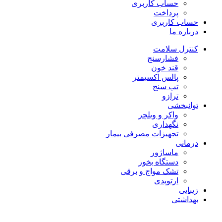
حساب کاربری
پرداخت
حساب کاربری
درباره ما
کنترل سلامت
فشارسنج
قند خون
پالس اکسیمتر
تب سنج
ترازو
توانبخشی
واکر و ویلچر
نگهداری
تجهیزات مصرفی بیمار
درمانی
ماساژور
دستگاه بخور
تشک مواج و برقی
ارتوپدی
زیبایی
بهداشتی