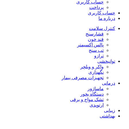
حساب کاربری
پرداخت
حساب کاربری
درباره ما
کنترل سلامت
فشارسنج
قند خون
پالس اکسیمتر
تب سنج
ترازو
توانبخشی
واکر و ویلچر
نگهداری
تجهیزات مصرفی بیمار
درمانی
ماساژور
دستگاه بخور
تشک مواج و برقی
ارتوپدی
زیبایی
بهداشتی