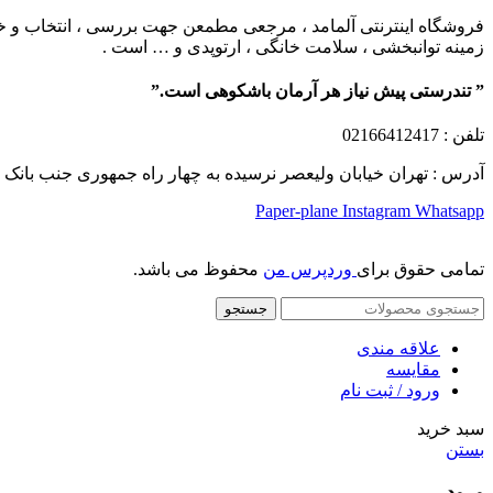
فروشگاه اینترنتی آلمامد ، مرجعی مطمعن جهت بررسی ، انتخاب و خرید
زمینه توانبخشی ، سلامت خانگی ، ارتوپدی و … است .
” تندرستی پیش نیاز هر آرمان باشکوهی است.”
تلفن
: 02166412417
آدرس : تهران خیابان ولیعصر نرسیده به چهار راه جمهوری جنب بانک ملت پلاک 1249 ساختمان کشمیر طب
Paper-plane
Instagram
Whatsapp
تمامی حقوق برای
وردپرس من
محفوظ می باشد.
جستجو
علاقه مندی
مقایسه
ورود / ثبت نام
سبد خرید
بستن
ورود