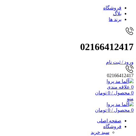
فروشگاه
بلاگ
برند ها
02166412417
ورود / ثبت نام
02166412417
0
علاقه مندی
0
محصول
/
0
تومان
منو
0
محصول
/
0
تومان
صفحه اصلی
فروشگاه
سبد خرید