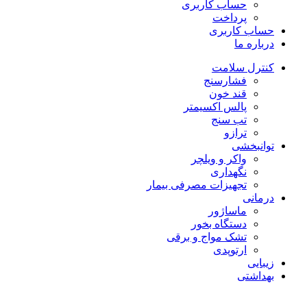
حساب کاربری
پرداخت
حساب کاربری
درباره ما
کنترل سلامت
فشارسنج
قند خون
پالس اکسیمتر
تب سنج
ترازو
توانبخشی
واکر و ویلچر
نگهداری
تجهیزات مصرفی بیمار
درمانی
ماساژور
دستگاه بخور
تشک مواج و برقی
ارتوپدی
زیبایی
بهداشتی