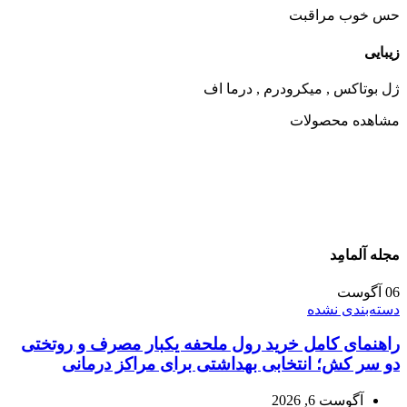
حس خوب مراقبت
زیبایی
ژل بوتاکس , میکرودرم , درما اف
مشاهده محصولات
مجله آلمامِد
06
آگوست
دسته‌بندی نشده
راهنمای کامل خرید رول ملحفه یکبار مصرف و روتختی
دو سر کش؛ انتخابی بهداشتی برای مراکز درمانی
آگوست 6, 2026