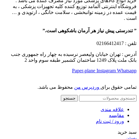
خرید انواع کالاهای پزشکی مورد نیاز مصرف کننده می باشد .
فروشگاه اینترنتی آلمامد توزیع کننده کلیه تجهیزات پزشکی ، به
قیمت عمده در زمینه توانبخشی ، سلامت خانگی ، ارتوپدی و …
است .
” تندرستی پیش نیاز هر آرمان باشکوهی است.”
تلفن
: 02166412417
آدرس : تهران خیابان ولیعصر نرسیده به چهار راه جمهوری جنب
بانک ملت پلاک 1249 ساختمان کشمیر طبقه سوم واحد 2
Paper-plane
Instagram
Whatsapp
تمامی حقوق برای
وردپرس من
محفوظ می باشد.
جستجو
علاقه مندی
مقایسه
ورود / ثبت نام
سبد خرید
بستن