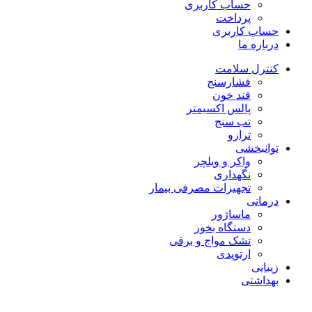
حساب کاربری
پرداخت
حساب کاربری
درباره ما
کنترل سلامت
فشارسنج
قند خون
پالس اکسیمتر
تب سنج
ترازو
توانبخشی
واکر و ویلچر
نگهداری
تجهیزات مصرفی بیمار
درمانی
ماساژور
دستگاه بخور
تشک مواج و برقی
ارتوپدی
زیبایی
بهداشتی