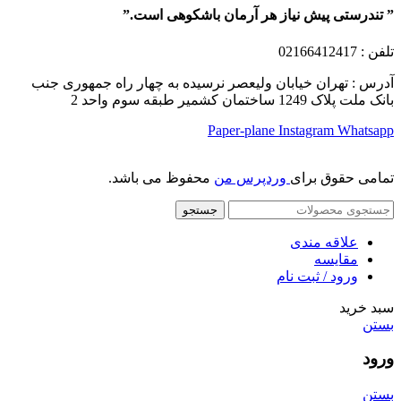
” تندرستی پیش نیاز هر آرمان باشکوهی است.”
تلفن
: 02166412417
آدرس : تهران خیابان ولیعصر نرسیده به چهار راه جمهوری جنب
بانک ملت پلاک 1249 ساختمان کشمیر طبقه سوم واحد 2
Paper-plane
Instagram
Whatsapp
تمامی حقوق برای
وردپرس من
محفوظ می باشد.
جستجو
علاقه مندی
مقایسه
ورود / ثبت نام
سبد خرید
بستن
ورود
بستن