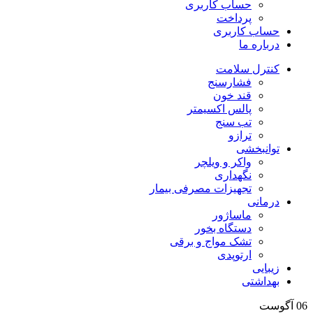
حساب کاربری
پرداخت
حساب کاربری
درباره ما
کنترل سلامت
فشارسنج
قند خون
پالس اکسیمتر
تب سنج
ترازو
توانبخشی
واکر و ویلچر
نگهداری
تجهیزات مصرفی بیمار
درمانی
ماساژور
دستگاه بخور
تشک مواج و برقی
ارتوپدی
زیبایی
بهداشتی
06
آگوست