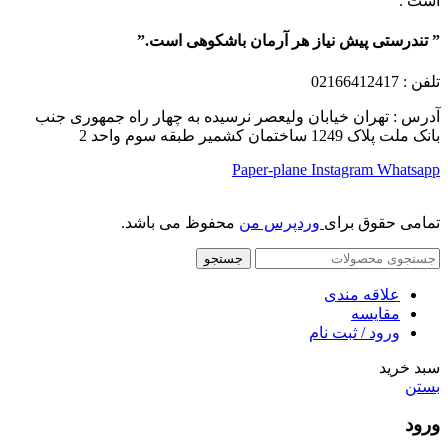
است .
” تندرستی پیش نیاز هر آرمان باشکوهی است.”
تلفن
: 02166412417
آدرس : تهران خیابان ولیعصر نرسیده به چهار راه جمهوری جنب
بانک ملت پلاک 1249 ساختمان کشمیر طبقه سوم واحد 2
Paper-plane
Instagram
Whatsapp
تمامی حقوق برای
وردپرس من
محفوظ می باشد.
جستجو
علاقه مندی
مقایسه
ورود / ثبت نام
سبد خرید
بستن
ورود