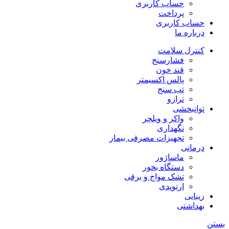
حساب کاربری
پرداخت
حساب کاربری
درباره ما
کنترل سلامت
فشارسنج
قند خون
پالس اکسیمتر
تب سنج
ترازو
توانبخشی
واکر و ویلچر
نگهداری
تجهیزات مصرفی بیمار
درمانی
ماساژور
دستگاه بخور
تشک مواج و برقی
ارتوپدی
زیبایی
بهداشتی
بستن