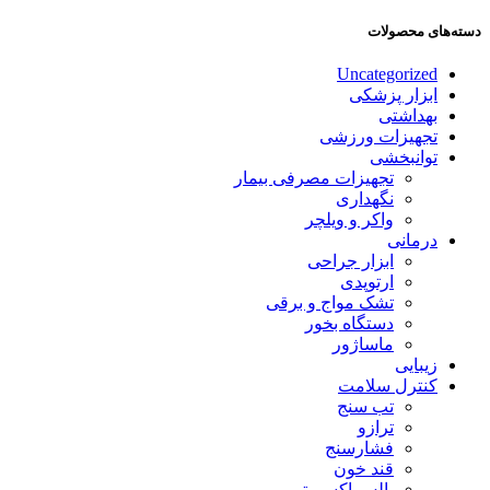
دسته‌های محصولات
Uncategorized
ابزار پزشکی
بهداشتی
تجهیزات ورزشی
توانبخشی
تجهیزات مصرفی بیمار
نگهداری
واکر و ویلچر
درمانی
ابزار جراحی
ارتوپدی
تشک مواج و برقی
دستگاه بخور
ماساژور
زیبایی
کنترل سلامت
تب سنج
ترازو
فشارسنج
قند خون
پالس اکسیمتر