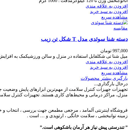
آنالوگتحمل وزن تا 120 کیلوگرمدقت : 1000 گرم
افزودن به علاقه مندی
افزودن به سبد خرید
مشاهده سریع
مقایسه
دسته شنا سوئدی مدل T شکل تن زیب
997,000
تومان
میل شنا تی شکلقابل استفاده در منزل و سالن ورزشیکمک به افزایش
افزودن به علاقه مندی
افزودن به سبد خرید
مشاهده سریع
بارگیری بیشتر محصولات
درحال بارگذاری...
تجهیزات جهیزات کنترل سلامت از مهم‌ترین ابزارهای پایش وضعیت ج
منزل، مراکز درمانی و محیط‌های کاری هستند. تجهیزات کنترل سلامت
فروشگاه اینترنتی آلمامد ، مرجعی مطمعن جهت بررسی ، انتخاب و خرید
زمینه توانبخشی ، سلامت خانگی ، ارتوپدی و … است .
” تندرستی پیش نیاز هر آرمان باشکوهی است.”