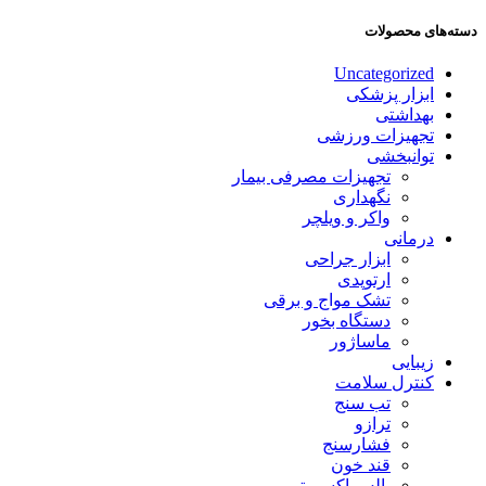
دسته‌های محصولات
Uncategorized
ابزار پزشکی
بهداشتی
تجهیزات ورزشی
توانبخشی
تجهیزات مصرفی بیمار
نگهداری
واکر و ویلچر
درمانی
ابزار جراحی
ارتوپدی
تشک مواج و برقی
دستگاه بخور
ماساژور
زیبایی
کنترل سلامت
تب سنج
ترازو
فشارسنج
قند خون
پالس اکسیمتر