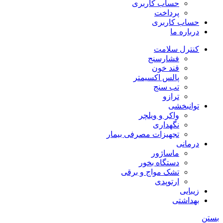
حساب کاربری
پرداخت
حساب کاربری
درباره ما
کنترل سلامت
فشارسنج
قند خون
پالس اکسیمتر
تب سنج
ترازو
توانبخشی
واکر و ویلچر
نگهداری
تجهیزات مصرفی بیمار
درمانی
ماساژور
دستگاه بخور
تشک مواج و برقی
ارتوپدی
زیبایی
بهداشتی
بستن