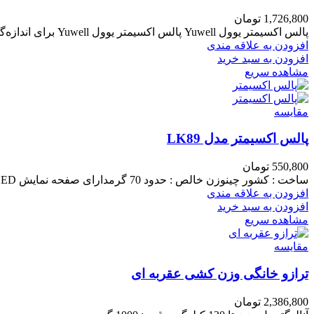
1,726,800
تومان
پالس اکسیمتر یوول Yuwell پالس اکسیمتر یوول Yuwell برای اندازه‌گیری سطح اکسیژن خون و نبض در بدن انسان استفاده می‌شود.
افزودن به علاقه مندی
افزودن به سبد خرید
مشاهده سریع
مقایسه
پالس اکسیمتر مدل LK89
550,800
تومان
ساخت : کشور چینوزن خالص : حدود 70 گرمدارای صفحه نمایش OLEDابعاد : 5 در 3 سانتی مترابعاد صفحه نمایش : 64 در 128 پیکسلدارای قابلیت خاموسی خودکار
افزودن به علاقه مندی
افزودن به سبد خرید
مشاهده سریع
مقایسه
ترازو خانگی وزن کشی عقربه ای
2,386,800
تومان