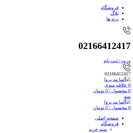
فروشگاه
بلاگ
برند ها
02166412417
ورود / ثبت نام
02166412417
0
علاقه مندی
0
محصول
/
0
تومان
منو
0
محصول
/
0
تومان
صفحه اصلی
فروشگاه
سبد خرید