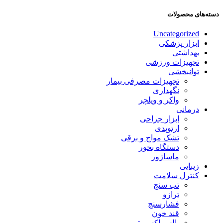
دسته‌های محصولات
Uncategorized
ابزار پزشکی
بهداشتی
تجهیزات ورزشی
توانبخشی
تجهیزات مصرفی بیمار
نگهداری
واکر و ویلچر
درمانی
ابزار جراحی
ارتوپدی
تشک مواج و برقی
دستگاه بخور
ماساژور
زیبایی
کنترل سلامت
تب سنج
ترازو
فشارسنج
قند خون
پالس اکسیمتر