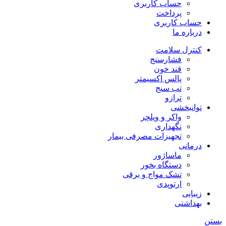
حساب کاربری
پرداخت
حساب کاربری
درباره ما
کنترل سلامت
فشارسنج
قند خون
پالس اکسیمتر
تب سنج
ترازو
توانبخشی
واکر و ویلچر
نگهداری
تجهیزات مصرفی بیمار
درمانی
ماساژور
دستگاه بخور
تشک مواج و برقی
ارتوپدی
زیبایی
بهداشتی
بستن