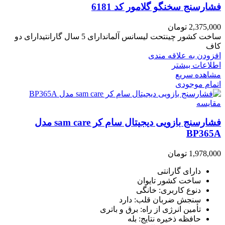
فشارسنج سخنگو گلامور کد 6181
2,375,000
تومان
ساخت کشور چینتحت لیسانس آلماندارای 5 سال گارانتیدارای دو
کاف
افزودن به علاقه مندی
اطلاعات بیشتر
مشاهده سریع
اتمام موجودی
مقایسه
فشارسنج بازویی دیجیتال سام کر sam care مدل
BP365A
1,978,000
تومان
دارای گارانتی
ساخت کشور تایوان
دنوع کاربری: خانگی
سنجش ضربان قلب: دارد
تأمین انرژی از راه: برق و باتری
حافظه ذخیره نتایج: بله