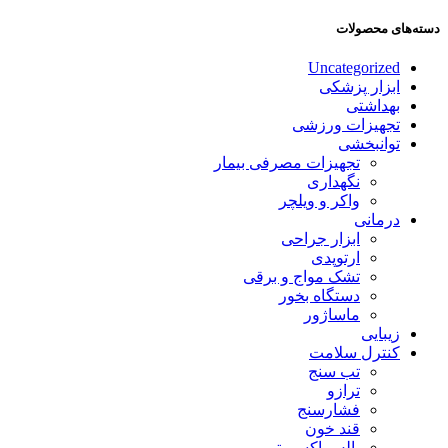
دسته‌های محصولات
Uncategorized
ابزار پزشکی
بهداشتی
تجهیزات ورزشی
توانبخشی
تجهیزات مصرفی بیمار
نگهداری
واکر و ویلچر
درمانی
ابزار جراحی
ارتوپدی
تشک مواج و برقی
دستگاه بخور
ماساژور
زیبایی
کنترل سلامت
تب سنج
ترازو
فشارسنج
قند خون
پالس اکسیمتر