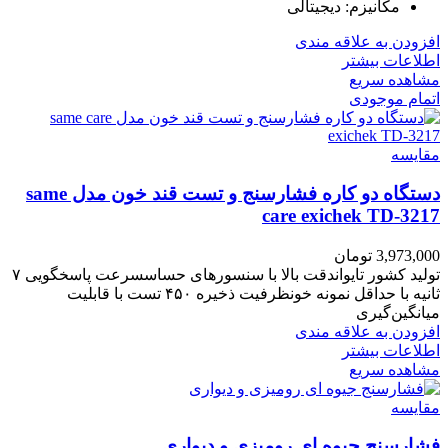
مکانیزم: دیجیتالی
افزودن به علاقه مندی
اطلاعات بیشتر
مشاهده سریع
اتمام موجودی
مقایسه
دستگاه دو کاره فشارسنج و تست قند خون مدل same
care exichek TD-3217
3,973,000
تومان
تولید کشور تایواندقت بالا با سنسورهای حساسسرعت پاسخگویی ۷
ثانیه با حداقل نمونه خونظرفیت ذخیره ۴۵۰ تست با قابلیت
میانگین‌گیری
افزودن به علاقه مندی
اطلاعات بیشتر
مشاهده سریع
مقایسه
فشارسنج جیوه ای رومیزی و دیواری