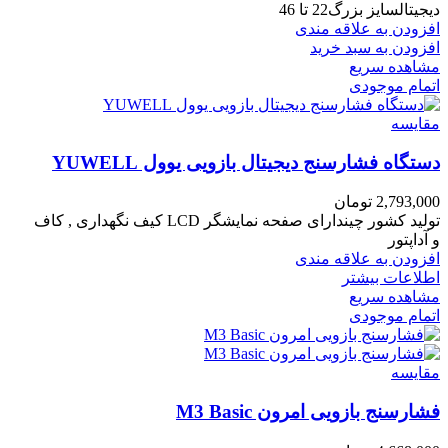
دیجیتالسایز بزرگ22 تا 46
افزودن به علاقه مندی
افزودن به سبد خرید
مشاهده سریع
اتمام موجودی
مقایسه
دستگاه فشارسنج دیجیتال بازویی یوول YUWELL
2,793,000
تومان
تولید کشور چیندارای صفحه نمایشگر LCD
کیف نگهداری ,
کاف
و
آداپتور
افزودن به علاقه مندی
اطلاعات بیشتر
مشاهده سریع
اتمام موجودی
مقایسه
فشارسنج بازویی امرون M3 Basic