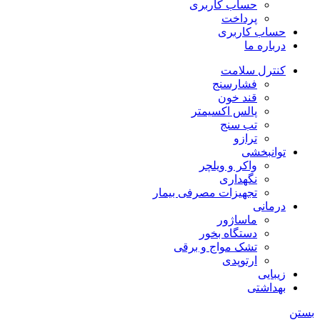
حساب کاربری
پرداخت
حساب کاربری
درباره ما
کنترل سلامت
فشارسنج
قند خون
پالس اکسیمتر
تب سنج
ترازو
توانبخشی
واکر و ویلچر
نگهداری
تجهیزات مصرفی بیمار
درمانی
ماساژور
دستگاه بخور
تشک مواج و برقی
ارتوپدی
زیبایی
بهداشتی
بستن