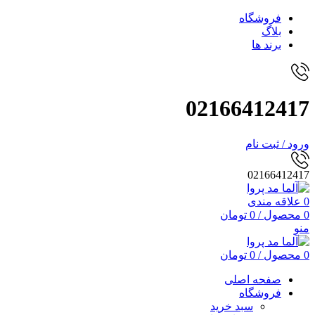
فروشگاه
بلاگ
برند ها
02166412417
ورود / ثبت نام
02166412417
0
علاقه مندی
0
محصول
/
0
تومان
منو
0
محصول
/
0
تومان
صفحه اصلی
فروشگاه
سبد خرید