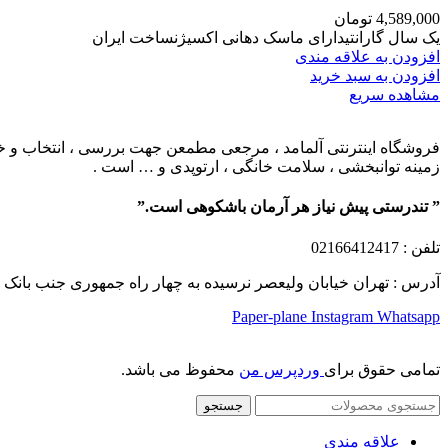
4,589,000
تومان
یک سال گارانتیدارای ماسک دهانی اکسیژنساخت ایران
افزودن به علاقه مندی
افزودن به سبد خرید
مشاهده سریع
فروشگاه اینترنتی آلمامد ، مرجعی مطمعن جهت بررسی ، انتخاب و خرید
زمینه توانبخشی ، سلامت خانگی ، ارتوپدی و … است .
” تندرستی پیش نیاز هر آرمان باشکوهی است.”
تلفن
: 02166412417
آدرس : تهران خیابان ولیعصر نرسیده به چهار راه جمهوری جنب بانک ملت پلاک 1249 ساختمان کشمیر طب
Paper-plane
Instagram
Whatsapp
تمامی حقوق برای
وردپرس من
محفوظ می باشد.
جستجو
علاقه مندی