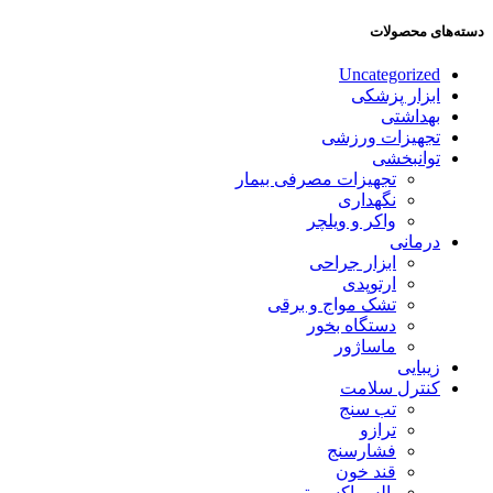
دسته‌های محصولات
Uncategorized
ابزار پزشکی
بهداشتی
تجهیزات ورزشی
توانبخشی
تجهیزات مصرفی بیمار
نگهداری
واکر و ویلچر
درمانی
ابزار جراحی
ارتوپدی
تشک مواج و برقی
دستگاه بخور
ماساژور
زیبایی
کنترل سلامت
تب سنج
ترازو
فشارسنج
قند خون
پالس اکسیمتر