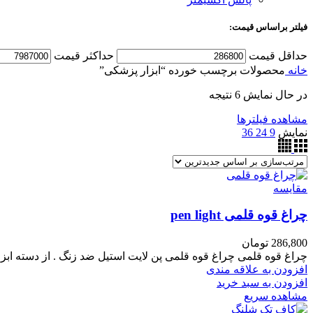
فیلتر براساس قیمت:
حداقل قیمت
حداکثر قیمت
خانه
محصولات برچسب خورده “ابزار پزشکی”
در حال نمایش 6 نتیجه
مشاهده فیلترها
نمایش
9
24
36
مقایسه
چراغ قوه قلمی pen light
286,800
تومان
چراغ قوه قلمی چراغ قوه قلمی پن لایت استیل ضد زنگ . از دسته ابزا
افزودن به علاقه مندی
افزودن به سبد خرید
مشاهده سریع