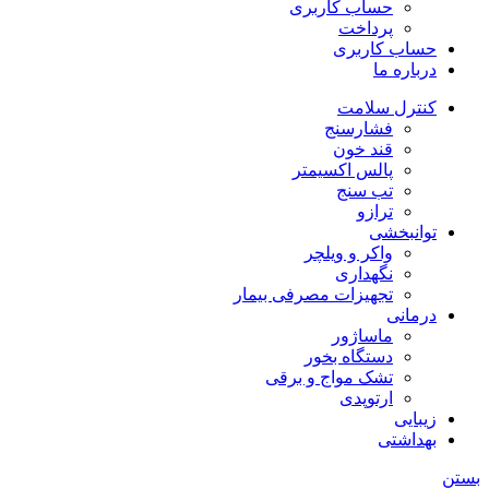
حساب کاربری
پرداخت
حساب کاربری
درباره ما
کنترل سلامت
فشارسنج
قند خون
پالس اکسیمتر
تب سنج
ترازو
توانبخشی
واکر و ویلچر
نگهداری
تجهیزات مصرفی بیمار
درمانی
ماساژور
دستگاه بخور
تشک مواج و برقی
ارتوپدی
زیبایی
بهداشتی
بستن