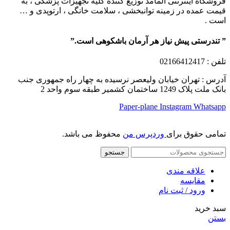
فروشگاه اینترنتی آلمامد توزیع کننده کلیه تجهیزات پزشکی ، به
قیمت عمده در زمینه توانبخشی ، سلامت خانگی ، ارتوپدی و …
است .
” تندرستی پیش نیاز هر آرمان باشکوهی است.”
تلفن
: 02166412417
آدرس : تهران خیابان ولیعصر نرسیده به چهار راه جمهوری جنب
بانک ملت پلاک 1249 ساختمان کشمیر طبقه سوم واحد 2
Paper-plane
Instagram
Whatsapp
تمامی حقوق برای
وردپرس من
محفوظ می باشد.
جستجو
علاقه مندی
مقایسه
ورود / ثبت نام
سبد خرید
بستن