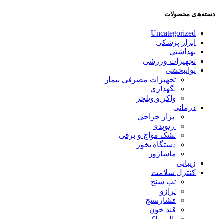
دسته‌های محصولات
Uncategorized
ابزار پزشکی
بهداشتی
تجهیزات ورزشی
توانبخشی
تجهیزات مصرفی بیمار
نگهداری
واکر و ویلچر
درمانی
ابزار جراحی
ارتوپدی
تشک مواج و برقی
دستگاه بخور
ماساژور
زیبایی
کنترل سلامت
تب سنج
ترازو
فشارسنج
قند خون
پالس اکسیمتر