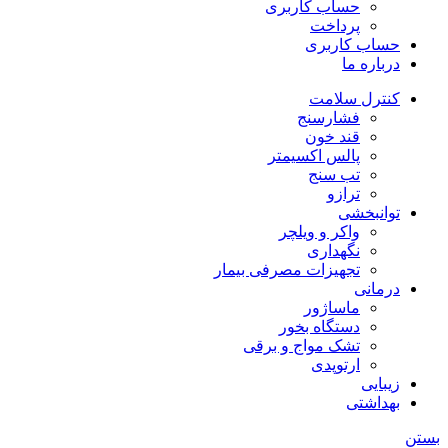
حساب کاربری
پرداخت
حساب کاربری
درباره ما
کنترل سلامت
فشارسنج
قند خون
پالس اکسیمتر
تب سنج
ترازو
توانبخشی
واکر و ویلچر
نگهداری
تجهیزات مصرفی بیمار
درمانی
ماساژور
دستگاه بخور
تشک مواج و برقی
ارتوپدی
زیبایی
بهداشتی
بستن