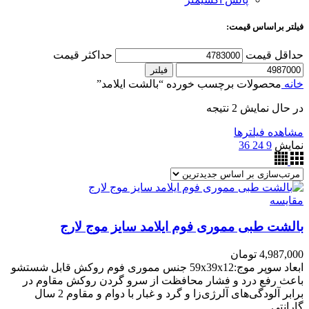
فیلتر براساس قیمت:
حداقل قیمت
حداکثر قیمت
فیلتر
خانه
محصولات برچسب خورده “بالشت ایلامد”
در حال نمایش 2 نتیجه
مشاهده فیلترها
نمایش
9
24
36
مقایسه
بالشت طبی مموری فوم ایلامد سایز موج لارج
4,987,000
تومان
ابعاد سوپر موج:59x39x12 جنس مموری فوم روکش قابل شستشو
باعث رفع درد و فشار محافظت از سرو گردن روکش مقاوم در
برابر آلودگی‌های آلرژی‌زا و گرد و غبار با دوام و مقاوم 2 سال
گارانتی