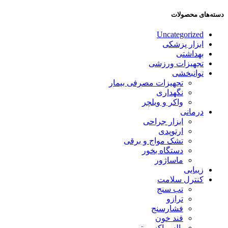
دسته‌های محصولات
Uncategorized
ابزار پزشکی
بهداشتی
تجهیزات ورزشی
توانبخشی
تجهیزات مصرفی بیمار
نگهداری
واکر و ویلچر
درمانی
ابزار جراحی
ارتوپدی
تشک مواج و برقی
دستگاه بخور
ماساژور
زیبایی
کنترل سلامت
تب سنج
ترازو
فشارسنج
قند خون
پالس اکسیمتر