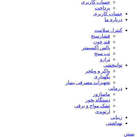
حساب کاربری
پرداخت
حساب کاربری
درباره ما
کنترل سلامت
فشارسنج
قند خون
پالس اکسیمتر
تب سنج
ترازو
توانبخشی
واکر و ویلچر
نگهداری
تجهیزات مصرفی بیمار
درمانی
ماساژور
دستگاه بخور
تشک مواج و برقی
ارتوپدی
زیبایی
بهداشتی
بستن