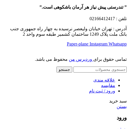
” تندرستی پیش نیاز هر آرمان باشکوهی است.”
تلفن
: 02166412417
آدرس : تهران خیابان ولیعصر نرسیده به چهار راه جمهوری جنب
بانک ملت پلاک 1249 ساختمان کشمیر طبقه سوم واحد 2
Paper-plane
Instagram
Whatsapp
تمامی حقوق برای
وردپرس من
محفوظ می باشد.
جستجو
علاقه مندی
مقایسه
ورود / ثبت نام
سبد خرید
بستن
ورود
بستن