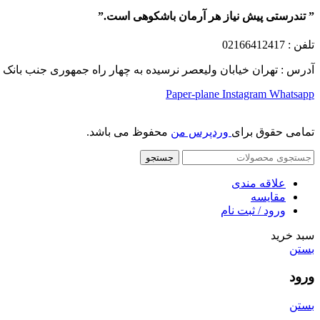
” تندرستی پیش نیاز هر آرمان باشکوهی است.”
تلفن
: 02166412417
آدرس : تهران خیابان ولیعصر نرسیده به چهار راه جمهوری جنب بانک ملت پلاک 1249 ساختمان کشمیر طب
Paper-plane
Instagram
Whatsapp
تمامی حقوق برای
وردپرس من
محفوظ می باشد.
جستجو
علاقه مندی
مقایسه
ورود / ثبت نام
سبد خرید
بستن
ورود
بستن