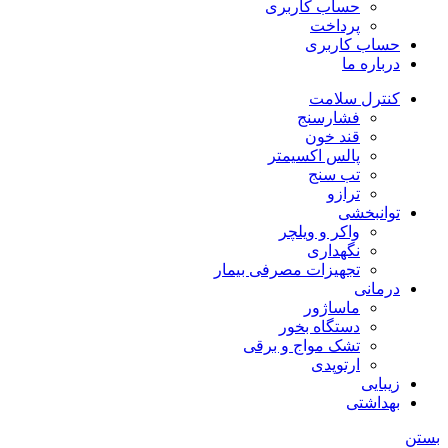
حساب کاربری
پرداخت
حساب کاربری
درباره ما
کنترل سلامت
فشارسنج
قند خون
پالس اکسیمتر
تب سنج
ترازو
توانبخشی
واکر و ویلچر
نگهداری
تجهیزات مصرفی بیمار
درمانی
ماساژور
دستگاه بخور
تشک مواج و برقی
ارتوپدی
زیبایی
بهداشتی
بستن