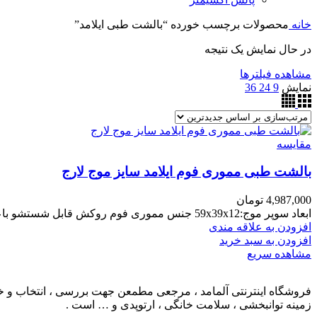
خانه
محصولات برچسب خورده “بالشت طبی ایلامد”
در حال نمایش یک نتیجه
مشاهده فیلترها
نمایش
9
24
36
مقایسه
بالشت طبی مموری فوم ایلامد سایز موج لارج
4,987,000
تومان
ابعاد سوپر موج:59x39x12 جنس مموری فوم روکش قابل شستشو باعث رفع درد و فشار محافظت از سرو گردن روکش مقاوم در برابر آلودگی‌های آلرژی‌زا و گرد و غبار با دوام و مقاوم 2 سال گارانتی
افزودن به علاقه مندی
افزودن به سبد خرید
مشاهده سریع
فروشگاه اینترنتی آلمامد ، مرجعی مطمعن جهت بررسی ، انتخاب و خرید
زمینه توانبخشی ، سلامت خانگی ، ارتوپدی و … است .