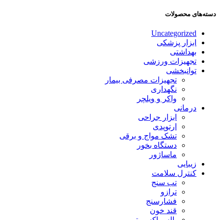
دسته‌های محصولات
Uncategorized
ابزار پزشکی
بهداشتی
تجهیزات ورزشی
توانبخشی
تجهیزات مصرفی بیمار
نگهداری
واکر و ویلچر
درمانی
ابزار جراحی
ارتوپدی
تشک مواج و برقی
دستگاه بخور
ماساژور
زیبایی
کنترل سلامت
تب سنج
ترازو
فشارسنج
قند خون
پالس اکسیمتر