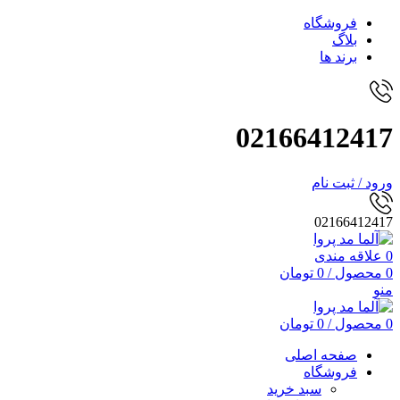
فروشگاه
بلاگ
برند ها
02166412417
ورود / ثبت نام
02166412417
0
علاقه مندی
0
محصول
/
0
تومان
منو
0
محصول
/
0
تومان
صفحه اصلی
فروشگاه
سبد خرید