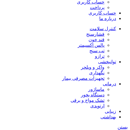
حساب کاربری
پرداخت
حساب کاربری
درباره ما
کنترل سلامت
فشارسنج
قند خون
پالس اکسیمتر
تب سنج
ترازو
توانبخشی
واکر و ویلچر
نگهداری
تجهیزات مصرفی بیمار
درمانی
ماساژور
دستگاه بخور
تشک مواج و برقی
ارتوپدی
زیبایی
بهداشتی
بستن