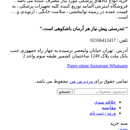
خرید انواع کالاهای پزشکی مورد نیاز مصرف کننده می باشد .
فروشگاه اینترنتی آلمامد توزیع کننده کلیه تجهیزات پزشکی ، به
قیمت عمده در زمینه توانبخشی ، سلامت خانگی ، ارتوپدی و …
است .
” تندرستی پیش نیاز هر آرمان باشکوهی است.”
تلفن
: 02166412417
آدرس : تهران خیابان ولیعصر نرسیده به چهار راه جمهوری جنب
بانک ملت پلاک 1249 ساختمان کشمیر طبقه سوم واحد 2
Paper-plane
Instagram
Whatsapp
تمامی حقوق برای
وردپرس من
محفوظ می باشد.
جستجو
علاقه مندی
مقایسه
ورود / ثبت نام
سبد خرید
بستن