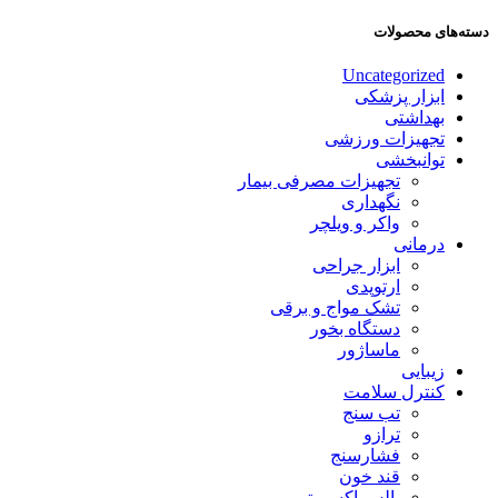
دسته‌های محصولات
Uncategorized
ابزار پزشکی
بهداشتی
تجهیزات ورزشی
توانبخشی
تجهیزات مصرفی بیمار
نگهداری
واکر و ویلچر
درمانی
ابزار جراحی
ارتوپدی
تشک مواج و برقی
دستگاه بخور
ماساژور
زیبایی
کنترل سلامت
تب سنج
ترازو
فشارسنج
قند خون
پالس اکسیمتر