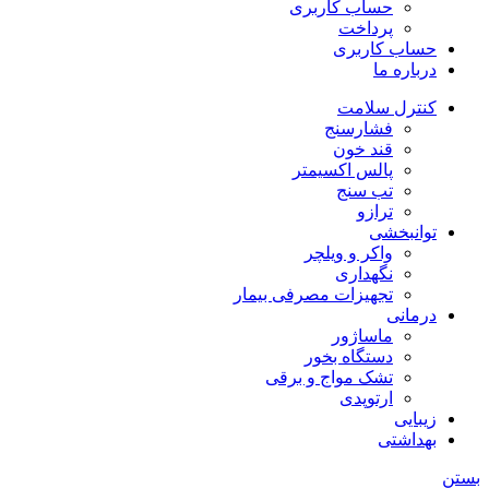
حساب کاربری
پرداخت
حساب کاربری
درباره ما
کنترل سلامت
فشارسنج
قند خون
پالس اکسیمتر
تب سنج
ترازو
توانبخشی
واکر و ویلچر
نگهداری
تجهیزات مصرفی بیمار
درمانی
ماساژور
دستگاه بخور
تشک مواج و برقی
ارتوپدی
زیبایی
بهداشتی
بستن