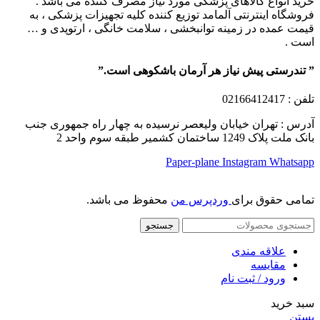
خرید انواع کالاهای پزشکی مورد نیاز مصرف کننده می باشد .
فروشگاه اینترنتی آلمامد توزیع کننده کلیه تجهیزات پزشکی ، به
قیمت عمده در زمینه توانبخشی ، سلامت خانگی ، ارتوپدی و …
است .
” تندرستی پیش نیاز هر آرمان باشکوهی است.”
تلفن
: 02166412417
آدرس : تهران خیابان ولیعصر نرسیده به چهار راه جمهوری جنب
بانک ملت پلاک 1249 ساختمان کشمیر طبقه سوم واحد 2
Paper-plane
Instagram
Whatsapp
تمامی حقوق برای
وردپرس من
محفوظ می باشد.
جستجو
علاقه مندی
مقایسه
ورود / ثبت نام
سبد خرید
بستن