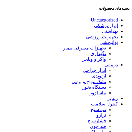
دسته‌های محصولات
Uncategorized
ابزار پزشکی
بهداشتی
تجهیزات ورزشی
توانبخشی
تجهیزات مصرفی بیمار
نگهداری
واکر و ویلچر
درمانی
ابزار جراحی
ارتوپدی
تشک مواج و برقی
دستگاه بخور
ماساژور
زیبایی
کنترل سلامت
تب سنج
ترازو
فشارسنج
قند خون
پالس اکسیمتر