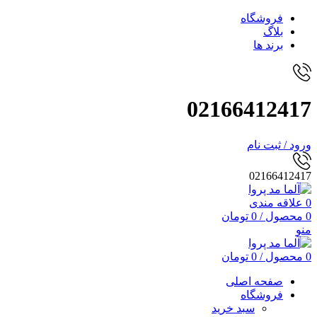
فروشگاه
بلاگ
برند ها
02166412417
ورود / ثبت نام
02166412417
0
علاقه مندی
0
محصول
/
0
تومان
منو
0
محصول
/
0
تومان
صفحه اصلی
فروشگاه
سبد خرید