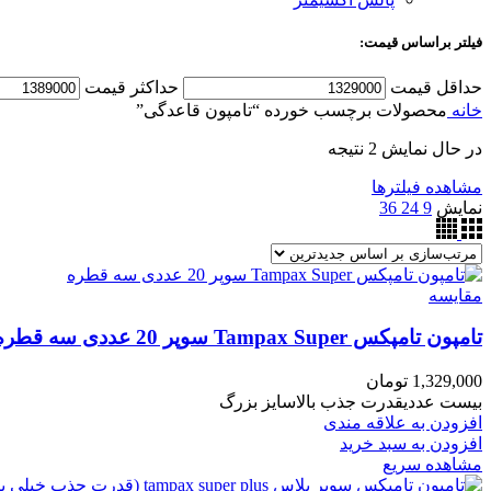
فیلتر براساس قیمت:
حداقل قیمت
حداکثر قیمت
خانه
محصولات برچسب خورده “تامپون قاعدگی”
در حال نمایش 2 نتیجه
مشاهده فیلترها
نمایش
9
24
36
مقایسه
تامپون تامپکس Tampax Super سوپر 20 عددی سه قطره
1,329,000
تومان
بیست عددیقدرت جذب بالاسایز بزرگ
افزودن به علاقه مندی
افزودن به سبد خرید
مشاهده سریع