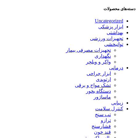
دسته‌های محصولات
Uncategorized
ابزار پزشکی
بهداشتی
تجهیزات ورزشی
توانبخشی
تجهیزات مصرفی بیمار
نگهداری
واکر و ویلچر
درمانی
ابزار جراحی
ارتوپدی
تشک مواج و برقی
دستگاه بخور
ماساژور
زیبایی
کنترل سلامت
تب سنج
ترازو
فشارسنج
قند خون
پالس اکسیمتر