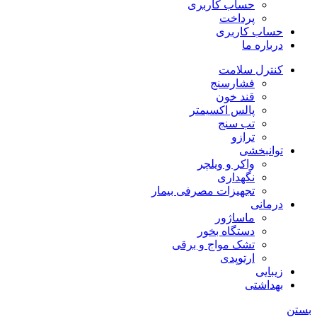
حساب کاربری
پرداخت
حساب کاربری
درباره ما
کنترل سلامت
فشارسنج
قند خون
پالس اکسیمتر
تب سنج
ترازو
توانبخشی
واکر و ویلچر
نگهداری
تجهیزات مصرفی بیمار
درمانی
ماساژور
دستگاه بخور
تشک مواج و برقی
ارتوپدی
زیبایی
بهداشتی
بستن