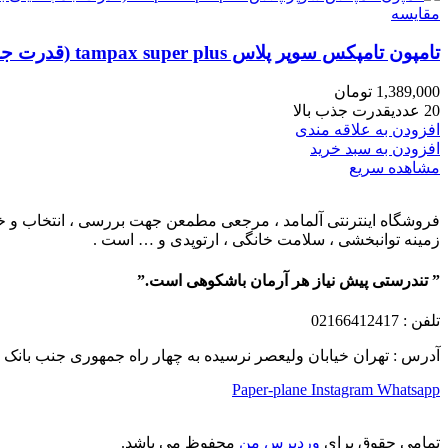
مقایسه
تامپون تامپکس سوپر پلاس tampax super plus (قدرت جذب خیلی بالا) تعداد 20 عددی
1,389,000
تومان
20 عددیقدرت جذب بالا
افزودن به علاقه مندی
افزودن به سبد خرید
مشاهده سریع
فروشگاه اینترنتی آلمامد ، مرجعی مطمعن جهت بررسی ، انتخاب و خرید
زمینه توانبخشی ، سلامت خانگی ، ارتوپدی و … است .
” تندرستی پیش نیاز هر آرمان باشکوهی است.”
تلفن
: 02166412417
آدرس : تهران خیابان ولیعصر نرسیده به چهار راه جمهوری جنب بانک ملت پلاک 1249 ساختمان کشمیر طب
Paper-plane
Instagram
Whatsapp
تمامی حقوق برای
وردپرس من
محفوظ می باشد.