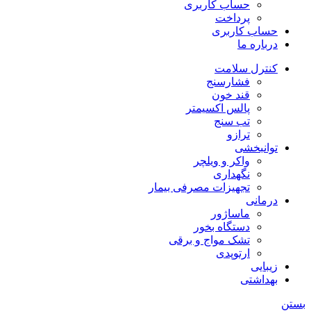
حساب کاربری
پرداخت
حساب کاربری
درباره ما
کنترل سلامت
فشارسنج
قند خون
پالس اکسیمتر
تب سنج
ترازو
توانبخشی
واکر و ویلچر
نگهداری
تجهیزات مصرفی بیمار
درمانی
ماساژور
دستگاه بخور
تشک مواج و برقی
ارتوپدی
زیبایی
بهداشتی
بستن