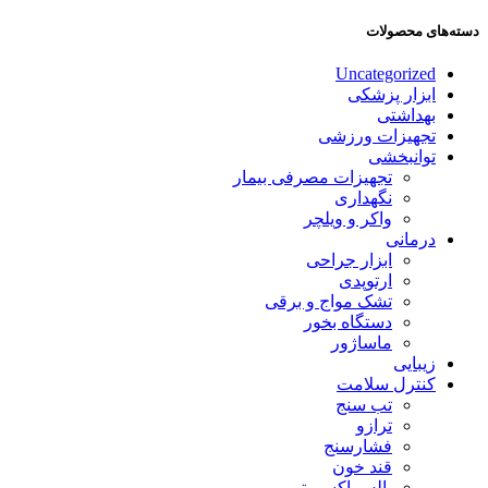
دسته‌های محصولات
Uncategorized
ابزار پزشکی
بهداشتی
تجهیزات ورزشی
توانبخشی
تجهیزات مصرفی بیمار
نگهداری
واکر و ویلچر
درمانی
ابزار جراحی
ارتوپدی
تشک مواج و برقی
دستگاه بخور
ماساژور
زیبایی
کنترل سلامت
تب سنج
ترازو
فشارسنج
قند خون
پالس اکسیمتر