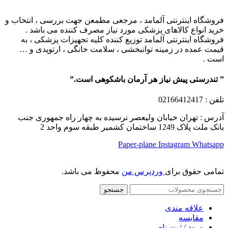
فروشگاه اینترنتی آلمامد ، مرجعی مطمعن جهت بررسی ، انتخاب و
خرید انواع کالاهای پزشکی مورد نیاز مصرف کننده می باشد .
فروشگاه اینترنتی آلمامد توزیع کننده کلیه تجهیزات پزشکی ، به
قیمت عمده در زمینه توانبخشی ، سلامت خانگی ، ارتوپدی و …
است .
” تندرستی پیش نیاز هر آرمان باشکوهی است.”
تلفن
: 02166412417
آدرس : تهران خیابان ولیعصر نرسیده به چهار راه جمهوری جنب
بانک ملت پلاک 1249 ساختمان کشمیر طبقه سوم واحد 2
Paper-plane
Instagram
Whatsapp
تمامی حقوق برای
وردپرس من
محفوظ می باشد.
جستجو
علاقه مندی
مقایسه
ورود / ثبت نام