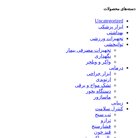
دسته‌های محصولات
Uncategorized
ابزار پزشکی
بهداشتی
تجهیزات ورزشی
توانبخشی
تجهیزات مصرفی بیمار
نگهداری
واکر و ویلچر
درمانی
ابزار جراحی
ارتوپدی
تشک مواج و برقی
دستگاه بخور
ماساژور
زیبایی
کنترل سلامت
تب سنج
ترازو
فشارسنج
قند خون
پالس اکسیمتر