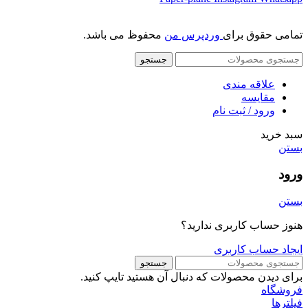
تمامی حقوق برای
وردپرس من
محفوظ می باشد.
جستجو
علاقه مندی
مقایسه
ورود / ثبت نام
سبد خرید
بستن
ورود
بستن
هنوز حساب کاربری ندارید؟
ایجاد حساب کاربری
جستجو
برای دیدن محصولات که دنبال آن هستید تایپ کنید.
فروشگاه
فیلترها