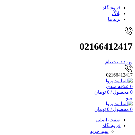
فروشگاه
بلاگ
برند ها
02166412417
ورود / ثبت نام
02166412417
0
علاقه مندی
0
محصول
/
0
تومان
منو
0
محصول
/
0
تومان
صفحه اصلی
فروشگاه
سبد خرید