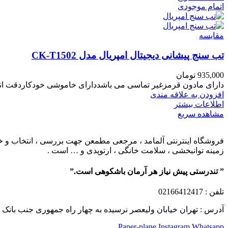
اتمام موجودی
مقایسه
تب سنج پیشانی دیجیتال امپریال مدل CK-T1502
935,000
تومان
دارای مادون قرمزغیر تماسی می باشددارای خاموشی خودکاردقت اندازه گیری 2
افزودن به علاقه مندی
اطلاعات بیشتر
مشاهده سریع
فروشگاه اینترنتی آلمامد ، مرجعی مطمعن جهت بررسی ، انتخاب و خرید
زمینه توانبخشی ، سلامت خانگی ، ارتوپدی و … است .
” تندرستی پیش نیاز هر آرمان باشکوهی است.”
تلفن
: 02166412417
آدرس : تهران خیابان ولیعصر نرسیده به چهار راه جمهوری جنب بانک ملت پلاک 1249 ساختمان کشمیر طب
Paper-plane
Instagram
Whatsapp