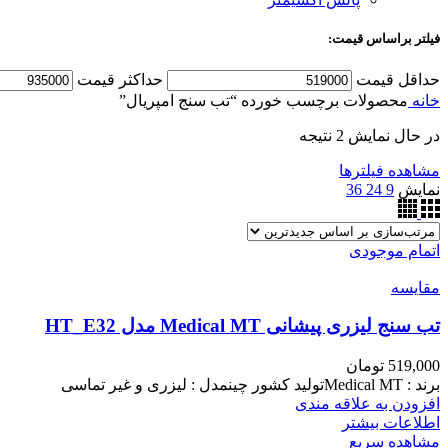
فیلتر براساس قیمت:
حداقل قیمت
حداکثر قیمت
خانه
محصولات برچسب خورده “تب سنج امپریال”
در حال نمایش 2 نتیجه
مشاهده فیلترها
نمایش
9
24
36
اتمام موجودی
مقایسه
تب سنج لیزری پیشانی Medical MT مدل HT_E32
519,000
تومان
برند : Medical MTتولید کشور چینمدل : لیزری و غیر تماسی
افزودن به علاقه مندی
اطلاعات بیشتر
مشاهده سریع