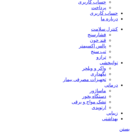
حساب کاربری
پرداخت
حساب کاربری
درباره ما
کنترل سلامت
فشارسنج
قند خون
پالس اکسیمتر
تب سنج
ترازو
توانبخشی
واکر و ویلچر
نگهداری
تجهیزات مصرفی بیمار
درمانی
ماساژور
دستگاه بخور
تشک مواج و برقی
ارتوپدی
زیبایی
بهداشتی
بستن