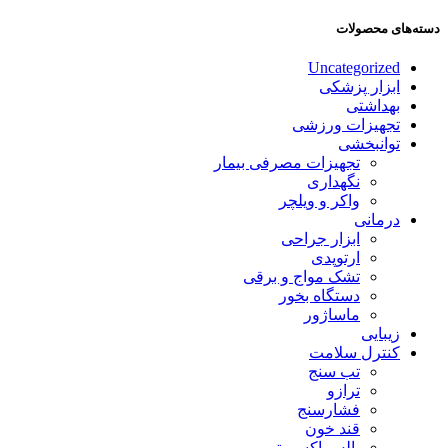
دسته‌های محصولات
Uncategorized
ابزار پزشکی
بهداشتی
تجهیزات ورزشی
توانبخشی
تجهیزات مصرفی بیمار
نگهداری
واکر و ویلچر
درمانی
ابزار جراحی
ارتوپدی
تشک مواج و برقی
دستگاه بخور
ماساژور
زیبایی
کنترل سلامت
تب سنج
ترازو
فشارسنج
قند خون
پالس اکسیمتر