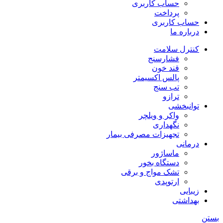
حساب کاربری
پرداخت
حساب کاربری
درباره ما
کنترل سلامت
فشارسنج
قند خون
پالس اکسیمتر
تب سنج
ترازو
توانبخشی
واکر و ویلچر
نگهداری
تجهیزات مصرفی بیمار
درمانی
ماساژور
دستگاه بخور
تشک مواج و برقی
ارتوپدی
زیبایی
بهداشتی
بستن