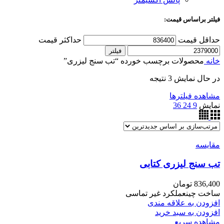
فیلتر براساس قیمت:
حداقل قیمت
حداکثر قیمت
فیلتر
خانه
محصولات برچسب خورده “تب سنج لیزری”
در حال نمایش 3 نتیجه
مشاهده فیلترها
نمایش
9
24
36
مقایسه
تب سنج لیزری کتابی
836,400
تومان
ساخت چینعملکرد غیر تماسی
افزودن به علاقه مندی
افزودن به سبد خرید
مشاهده سریع