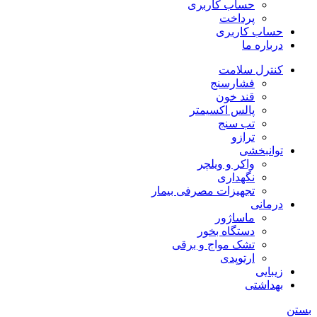
حساب کاربری
پرداخت
حساب کاربری
درباره ما
کنترل سلامت
فشارسنج
قند خون
پالس اکسیمتر
تب سنج
ترازو
توانبخشی
واکر و ویلچر
نگهداری
تجهیزات مصرفی بیمار
درمانی
ماساژور
دستگاه بخور
تشک مواج و برقی
ارتوپدی
زیبایی
بهداشتی
بستن