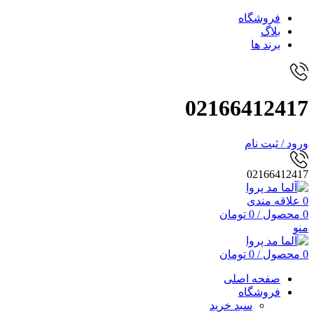
فروشگاه
بلاگ
برند ها
02166412417
ورود / ثبت نام
02166412417
0
علاقه مندی
0
محصول
/
0
تومان
منو
0
محصول
/
0
تومان
صفحه اصلی
فروشگاه
سبد خرید