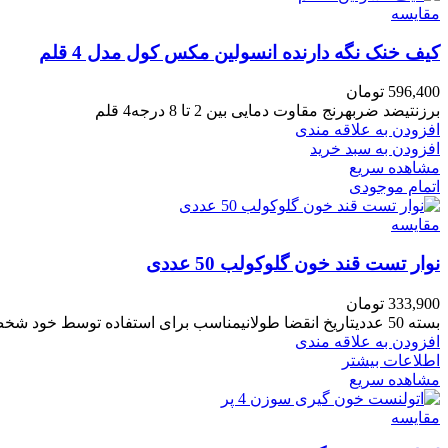
مقایسه
کیف خنک نگه دارنده انسولین مکس کول مدل 4 قلم
596,400
تومان
برزنتیضد ضربهرنج مقاوت دمایی بین 2 تا 8 درجه4 قلم
افزودن به علاقه مندی
افزودن به سبد خرید
مشاهده سریع
اتمام موجودی
مقایسه
نوار تست قند خون گلوکولب 50 عددی
333,900
تومان
بسته 50 عددیتاریخ انقضا طولانیمناسب برای استفاده توسط خود شخص مصرف کنندهدارای قابلیت اتوکدینگ
افزودن به علاقه مندی
اطلاعات بیشتر
مشاهده سریع
مقایسه