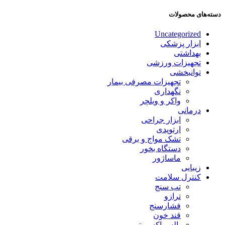
دسته‌های محصولات
Uncategorized
ابزار پزشکی
بهداشتی
تجهیزات ورزشی
توانبخشی
تجهیزات مصرفی بیمار
نگهداری
واکر و ویلچر
درمانی
ابزار جراحی
ارتوپدی
تشک مواج و برقی
دستگاه بخور
ماساژور
زیبایی
کنترل سلامت
تب سنج
ترازو
فشارسنج
قند خون
پالس اکسیمتر