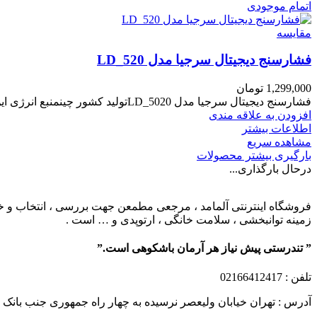
اتمام موجودی
مقایسه
فشارسنج دیجیتال سرجیا مدل LD_520
1,299,000
تومان
فشارسنج دیجیتال سرجیا مدل LD_5020تولید کشور چینمنبع انرژی این محصول باتری می باشد .قابلیت نمایش میانگین نتایج .سایز مناسب بازو/مچ۲۲/۳۲
افزودن به علاقه مندی
اطلاعات بیشتر
مشاهده سریع
بارگیری بیشتر محصولات
درحال بارگذاری...
فروشگاه اینترنتی آلمامد ، مرجعی مطمعن جهت بررسی ، انتخاب و خرید
زمینه توانبخشی ، سلامت خانگی ، ارتوپدی و … است .
” تندرستی پیش نیاز هر آرمان باشکوهی است.”
تلفن
: 02166412417
آدرس : تهران خیابان ولیعصر نرسیده به چهار راه جمهوری جنب بانک ملت پلاک 1249 ساختمان کشمیر طب