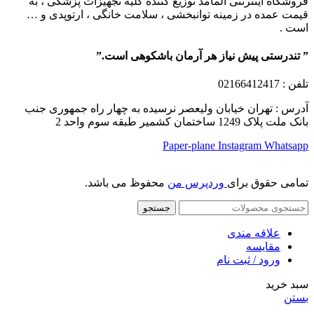
فروشگاه اینترنتی آلمامد توزیع کننده کلیه تجهیزات پزشکی ، به
قیمت عمده در زمینه توانبخشی ، سلامت خانگی ، ارتوپدی و …
است .
” تندرستی پیش نیاز هر آرمان باشکوهی است.”
تلفن
: 02166412417
آدرس : تهران خیابان ولیعصر نرسیده به چهار راه جمهوری جنب
بانک ملت پلاک 1249 ساختمان کشمیر طبقه سوم واحد 2
Paper-plane
Instagram
Whatsapp
تمامی حقوق برای
وردپرس من
محفوظ می باشد.
جستجو
علاقه مندی
مقایسه
ورود / ثبت نام
سبد خرید
بستن