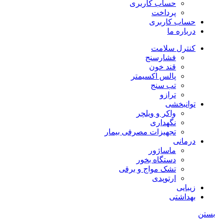
حساب کاربری
پرداخت
حساب کاربری
درباره ما
کنترل سلامت
فشارسنج
قند خون
پالس اکسیمتر
تب سنج
ترازو
توانبخشی
واکر و ویلچر
نگهداری
تجهیزات مصرفی بیمار
درمانی
ماساژور
دستگاه بخور
تشک مواج و برقی
ارتوپدی
زیبایی
بهداشتی
بستن