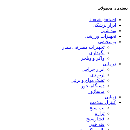
دسته‌های محصولات
Uncategorized
ابزار پزشکی
بهداشتی
تجهیزات ورزشی
توانبخشی
تجهیزات مصرفی بیمار
نگهداری
واکر و ویلچر
درمانی
ابزار جراحی
ارتوپدی
تشک مواج و برقی
دستگاه بخور
ماساژور
زیبایی
کنترل سلامت
تب سنج
ترازو
فشارسنج
قند خون
پالس اکسیمتر