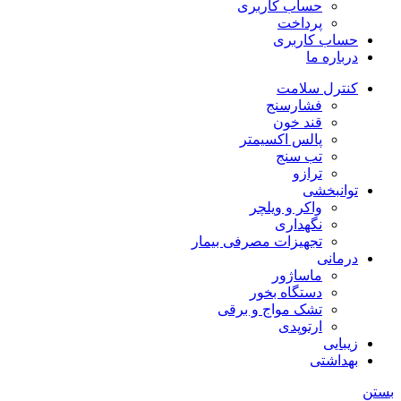
حساب کاربری
پرداخت
حساب کاربری
درباره ما
کنترل سلامت
فشارسنج
قند خون
پالس اکسیمتر
تب سنج
ترازو
توانبخشی
واکر و ویلچر
نگهداری
تجهیزات مصرفی بیمار
درمانی
ماساژور
دستگاه بخور
تشک مواج و برقی
ارتوپدی
زیبایی
بهداشتی
بستن