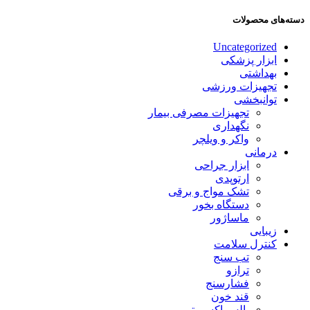
دسته‌های محصولات
Uncategorized
ابزار پزشکی
بهداشتی
تجهیزات ورزشی
توانبخشی
تجهیزات مصرفی بیمار
نگهداری
واکر و ویلچر
درمانی
ابزار جراحی
ارتوپدی
تشک مواج و برقی
دستگاه بخور
ماساژور
زیبایی
کنترل سلامت
تب سنج
ترازو
فشارسنج
قند خون
پالس اکسیمتر