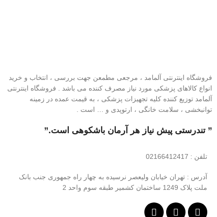
فروشگاه اینترنتی آلمامد ، مرجعی مطمعن جهت بررسی ، انتخاب و خرید
انواع کالاهای پزشکی مورد نیاز مصرف کننده می باشد . فروشگاه اینترنتی
آلمامد توزیع کننده کلیه تجهیزات پزشکی ، به قیمت عمده در زمینه
توانبخشی ، سلامت خانگی ، ارتوپدی و … است .
” تندرستی پیش نیاز هر آرمان باشکوهی است.”
تلفن
: 02166412417
آدرس : تهران خیابان ولیعصر نرسیده به چهار راه جمهوری جنب بانک
ملت پلاک 1249 ساختمان کشمیر طبقه سوم واحد 2