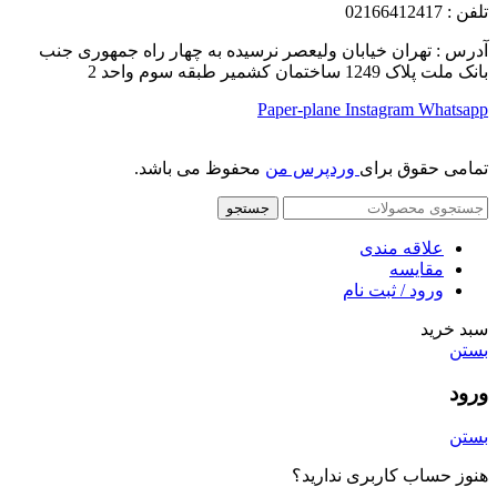
تلفن
: 02166412417
آدرس : تهران خیابان ولیعصر نرسیده به چهار راه جمهوری جنب
بانک ملت پلاک 1249 ساختمان کشمیر طبقه سوم واحد 2
Paper-plane
Instagram
Whatsapp
تمامی حقوق برای
وردپرس من
محفوظ می باشد.
جستجو
علاقه مندی
مقایسه
ورود / ثبت نام
سبد خرید
بستن
ورود
بستن
هنوز حساب کاربری ندارید؟