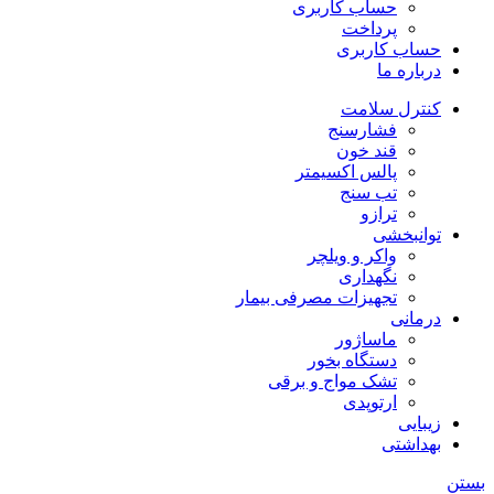
حساب کاربری
پرداخت
حساب کاربری
درباره ما
کنترل سلامت
فشارسنج
قند خون
پالس اکسیمتر
تب سنج
ترازو
توانبخشی
واکر و ویلچر
نگهداری
تجهیزات مصرفی بیمار
درمانی
ماساژور
دستگاه بخور
تشک مواج و برقی
ارتوپدی
زیبایی
بهداشتی
بستن