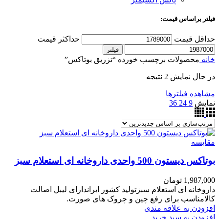
فیلتر براساس قیمت:
حداقل قیمت
حداکثر قیمت
فیلتر
خانه
محصولات برچسب خورده “تزریق بوتاکس”
در حال نمایش 2 نتیجه
مشاهده فیلترها
نمایش
9
24
36
مقایسه
بوتاکس دیستون 500 واحدی داروخانه ای استعلام سبز
1,987,000
تومان
داروخانه ای استعلام سبزتولید کشور ایراندارای لیبل اصالت
کالامناسب برای رفع چین و چروک های صورت.
افزودن به علاقه مندی
افزودن به سبد خرید