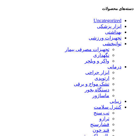
دسته‌های محصولات
Uncategorized
ابزار پزشکی
بهداشتی
تجهیزات ورزشی
توانبخشی
تجهیزات مصرفی بیمار
نگهداری
واکر و ویلچر
درمانی
ابزار جراحی
ارتوپدی
تشک مواج و برقی
دستگاه بخور
ماساژور
زیبایی
کنترل سلامت
تب سنج
ترازو
فشارسنج
قند خون
پالس اکسیمتر