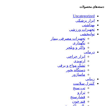
دسته‌های محصولات
Uncategorized
ابزار پزشکی
بهداشتی
تجهیزات ورزشی
توانبخشی
تجهیزات مصرفی بیمار
نگهداری
واکر و ویلچر
درمانی
ابزار جراحی
ارتوپدی
تشک مواج و برقی
دستگاه بخور
ماساژور
زیبایی
کنترل سلامت
تب سنج
ترازو
فشارسنج
قند خون
پالس اکسیمتر