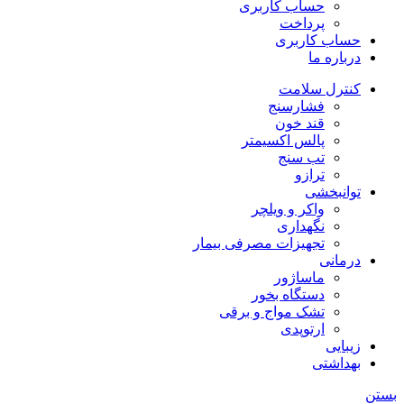
حساب کاربری
پرداخت
حساب کاربری
درباره ما
کنترل سلامت
فشارسنج
قند خون
پالس اکسیمتر
تب سنج
ترازو
توانبخشی
واکر و ویلچر
نگهداری
تجهیزات مصرفی بیمار
درمانی
ماساژور
دستگاه بخور
تشک مواج و برقی
ارتوپدی
زیبایی
بهداشتی
بستن