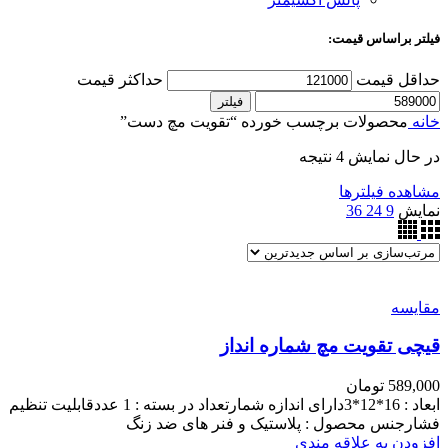
فیلتر براساس قیمت:
حداقل قیمت
حداکثر قیمت
فیلتر
خانه
محصولات برچسب خورده “تقویت مچ دست”
در حال نمایش 4 نتیجه
مشاهده فیلترها
نمایش
9
24
36
مقایسه
قیچی تقویت مچ شماره انداز
589,000
تومان
ابعاد : 16*12*3دارای اندازه شمارتعداد در بسته : 1 عددقابلیت تنظیم
فشارجنس محصول : پلاستیک و فنر های ضد زنگ
افزودن به علاقه مندی