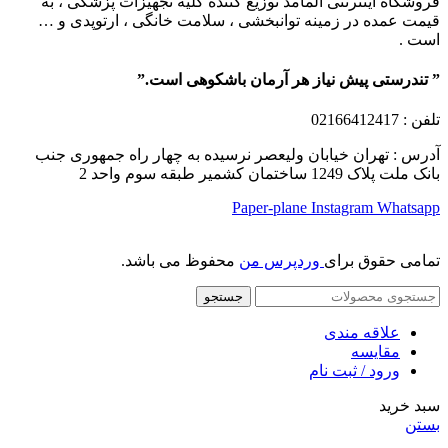
فروشگاه اینترنتی آلمامد توزیع کننده کلیه تجهیزات پزشکی ، به
قیمت عمده در زمینه توانبخشی ، سلامت خانگی ، ارتوپدی و …
است .
” تندرستی پیش نیاز هر آرمان باشکوهی است.”
تلفن
: 02166412417
آدرس : تهران خیابان ولیعصر نرسیده به چهار راه جمهوری جنب
بانک ملت پلاک 1249 ساختمان کشمیر طبقه سوم واحد 2
Paper-plane
Instagram
Whatsapp
تمامی حقوق برای
وردپرس من
محفوظ می باشد.
جستجو
علاقه مندی
مقایسه
ورود / ثبت نام
سبد خرید
بستن