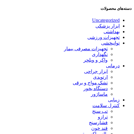
دسته‌های محصولات
Uncategorized
ابزار پزشکی
بهداشتی
تجهیزات ورزشی
توانبخشی
تجهیزات مصرفی بیمار
نگهداری
واکر و ویلچر
درمانی
ابزار جراحی
ارتوپدی
تشک مواج و برقی
دستگاه بخور
ماساژور
زیبایی
کنترل سلامت
تب سنج
ترازو
فشارسنج
قند خون
پالس اکسیمتر