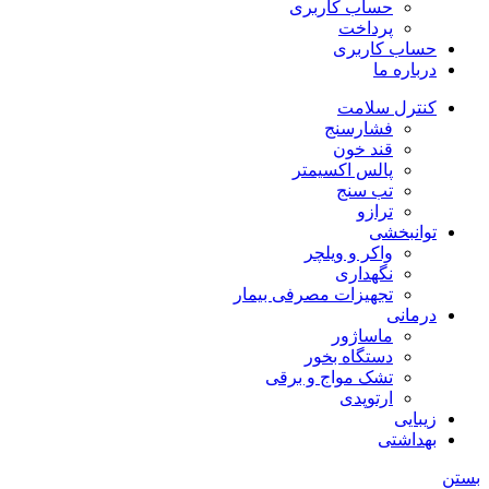
حساب کاربری
پرداخت
حساب کاربری
درباره ما
کنترل سلامت
فشارسنج
قند خون
پالس اکسیمتر
تب سنج
ترازو
توانبخشی
واکر و ویلچر
نگهداری
تجهیزات مصرفی بیمار
درمانی
ماساژور
دستگاه بخور
تشک مواج و برقی
ارتوپدی
زیبایی
بهداشتی
بستن