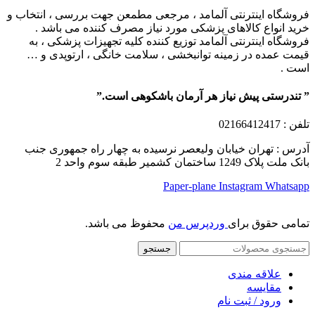
فروشگاه اینترنتی آلمامد ، مرجعی مطمعن جهت بررسی ، انتخاب و
خرید انواع کالاهای پزشکی مورد نیاز مصرف کننده می باشد .
فروشگاه اینترنتی آلمامد توزیع کننده کلیه تجهیزات پزشکی ، به
قیمت عمده در زمینه توانبخشی ، سلامت خانگی ، ارتوپدی و …
است .
” تندرستی پیش نیاز هر آرمان باشکوهی است.”
تلفن
: 02166412417
آدرس : تهران خیابان ولیعصر نرسیده به چهار راه جمهوری جنب
بانک ملت پلاک 1249 ساختمان کشمیر طبقه سوم واحد 2
Paper-plane
Instagram
Whatsapp
تمامی حقوق برای
وردپرس من
محفوظ می باشد.
جستجو
علاقه مندی
مقایسه
ورود / ثبت نام