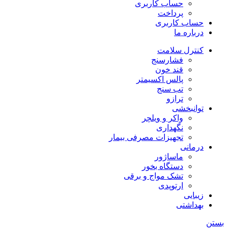
حساب کاربری
پرداخت
حساب کاربری
درباره ما
کنترل سلامت
فشارسنج
قند خون
پالس اکسیمتر
تب سنج
ترازو
توانبخشی
واکر و ویلچر
نگهداری
تجهیزات مصرفی بیمار
درمانی
ماساژور
دستگاه بخور
تشک مواج و برقی
ارتوپدی
زیبایی
بهداشتی
بستن