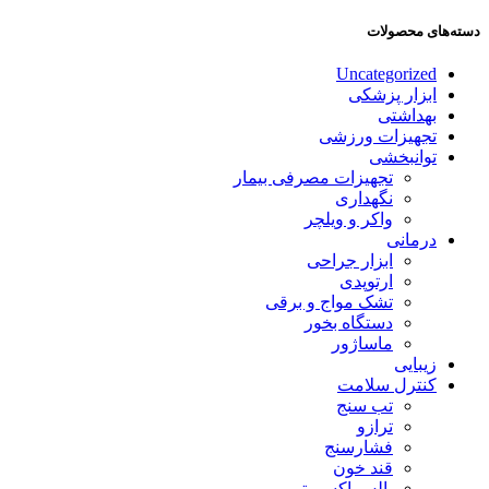
دسته‌های محصولات
Uncategorized
ابزار پزشکی
بهداشتی
تجهیزات ورزشی
توانبخشی
تجهیزات مصرفی بیمار
نگهداری
واکر و ویلچر
درمانی
ابزار جراحی
ارتوپدی
تشک مواج و برقی
دستگاه بخور
ماساژور
زیبایی
کنترل سلامت
تب سنج
ترازو
فشارسنج
قند خون
پالس اکسیمتر