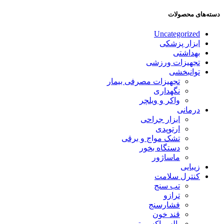
دسته‌های محصولات
Uncategorized
ابزار پزشکی
بهداشتی
تجهیزات ورزشی
توانبخشی
تجهیزات مصرفی بیمار
نگهداری
واکر و ویلچر
درمانی
ابزار جراحی
ارتوپدی
تشک مواج و برقی
دستگاه بخور
ماساژور
زیبایی
کنترل سلامت
تب سنج
ترازو
فشارسنج
قند خون
پالس اکسیمتر