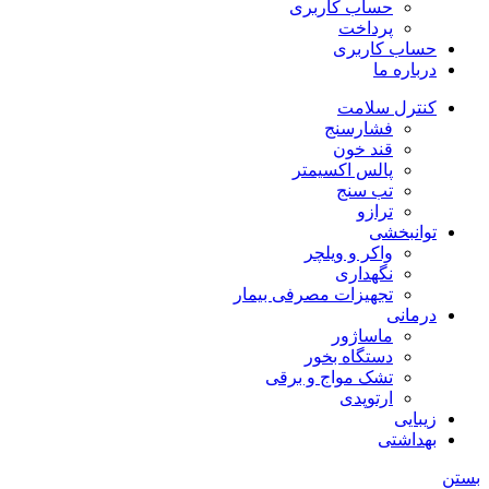
حساب کاربری
پرداخت
حساب کاربری
درباره ما
کنترل سلامت
فشارسنج
قند خون
پالس اکسیمتر
تب سنج
ترازو
توانبخشی
واکر و ویلچر
نگهداری
تجهیزات مصرفی بیمار
درمانی
ماساژور
دستگاه بخور
تشک مواج و برقی
ارتوپدی
زیبایی
بهداشتی
بستن