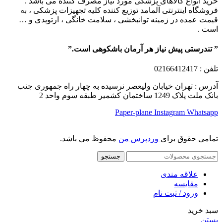
خرید انواع کالاهای پزشکی مورد نیاز مصرف کننده می باشد .
فروشگاه اینترنتی آلمامد توزیع کننده کلیه تجهیزات پزشکی ، به
قیمت عمده در زمینه توانبخشی ، سلامت خانگی ، ارتوپدی و …
است .
” تندرستی پیش نیاز هر آرمان باشکوهی است.”
تلفن
: 02166412417
آدرس : تهران خیابان ولیعصر نرسیده به چهار راه جمهوری جنب
بانک ملت پلاک 1249 ساختمان کشمیر طبقه سوم واحد 2
Paper-plane
Instagram
Whatsapp
تمامی حقوق برای
وردپرس من
محفوظ می باشد.
جستجو
علاقه مندی
مقایسه
ورود / ثبت نام
سبد خرید
بستن