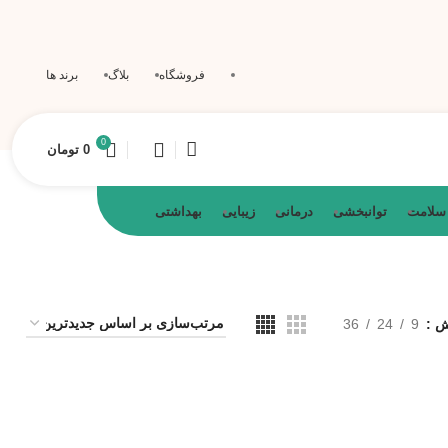
فروشگاه
بلاگ
برند ها
0
0
تومان
 سلامت
توانبخشی
درمانی
زیبایی
بهداشتی
یش
9
24
36