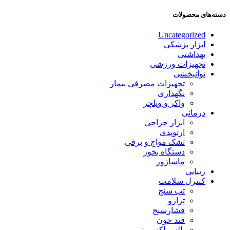
دسته‌های محصولات
Uncategorized
ابزار پزشکی
بهداشتی
تجهیزات ورزشی
توانبخشی
تجهیزات مصرفی بیمار
نگهداری
واکر و ویلچر
درمانی
ابزار جراحی
ارتوپدی
تشک مواج و برقی
دستگاه بخور
ماساژور
زیبایی
کنترل سلامت
تب سنج
ترازو
فشارسنج
قند خون
پالس اکسیمتر