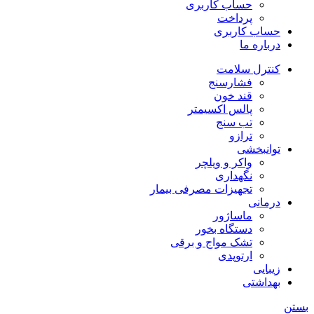
حساب کاربری
پرداخت
حساب کاربری
درباره ما
کنترل سلامت
فشارسنج
قند خون
پالس اکسیمتر
تب سنج
ترازو
توانبخشی
واکر و ویلچر
نگهداری
تجهیزات مصرفی بیمار
درمانی
ماساژور
دستگاه بخور
تشک مواج و برقی
ارتوپدی
زیبایی
بهداشتی
بستن