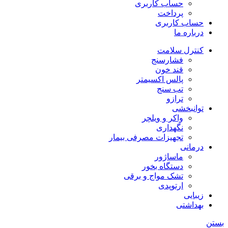
حساب کاربری
پرداخت
حساب کاربری
درباره ما
کنترل سلامت
فشارسنج
قند خون
پالس اکسیمتر
تب سنج
ترازو
توانبخشی
واکر و ویلچر
نگهداری
تجهیزات مصرفی بیمار
درمانی
ماساژور
دستگاه بخور
تشک مواج و برقی
ارتوپدی
زیبایی
بهداشتی
بستن