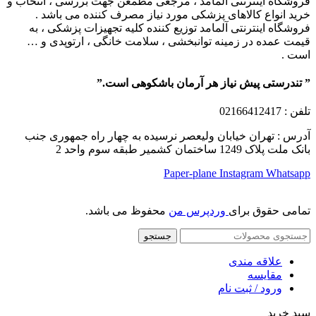
فروشگاه اینترنتی آلمامد ، مرجعی مطمعن جهت بررسی ، انتخاب و
خرید انواع کالاهای پزشکی مورد نیاز مصرف کننده می باشد .
فروشگاه اینترنتی آلمامد توزیع کننده کلیه تجهیزات پزشکی ، به
قیمت عمده در زمینه توانبخشی ، سلامت خانگی ، ارتوپدی و …
است .
” تندرستی پیش نیاز هر آرمان باشکوهی است.”
تلفن
: 02166412417
آدرس : تهران خیابان ولیعصر نرسیده به چهار راه جمهوری جنب
بانک ملت پلاک 1249 ساختمان کشمیر طبقه سوم واحد 2
Paper-plane
Instagram
Whatsapp
تمامی حقوق برای
وردپرس من
محفوظ می باشد.
جستجو
علاقه مندی
مقایسه
ورود / ثبت نام
سبد خرید