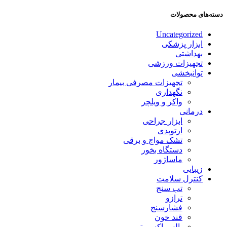
دسته‌های محصولات
Uncategorized
ابزار پزشکی
بهداشتی
تجهیزات ورزشی
توانبخشی
تجهیزات مصرفی بیمار
نگهداری
واکر و ویلچر
درمانی
ابزار جراحی
ارتوپدی
تشک مواج و برقی
دستگاه بخور
ماساژور
زیبایی
کنترل سلامت
تب سنج
ترازو
فشارسنج
قند خون
پالس اکسیمتر