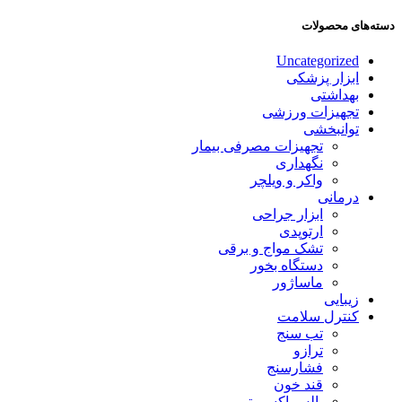
دسته‌های محصولات
Uncategorized
ابزار پزشکی
بهداشتی
تجهیزات ورزشی
توانبخشی
تجهیزات مصرفی بیمار
نگهداری
واکر و ویلچر
درمانی
ابزار جراحی
ارتوپدی
تشک مواج و برقی
دستگاه بخور
ماساژور
زیبایی
کنترل سلامت
تب سنج
ترازو
فشارسنج
قند خون
پالس اکسیمتر