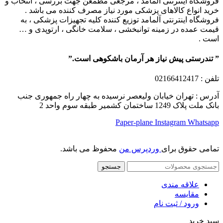
فروشگاه اینترنتی آلمامد ، مرجعی مطمعن جهت بررسی ، انتخاب و
خرید انواع کالاهای پزشکی مورد نیاز مصرف کننده می باشد .
فروشگاه اینترنتی آلمامد توزیع کننده کلیه تجهیزات پزشکی ، به
قیمت عمده در زمینه توانبخشی ، سلامت خانگی ، ارتوپدی و …
است .
” تندرستی پیش نیاز هر آرمان باشکوهی است.”
تلفن
: 02166412417
آدرس : تهران خیابان ولیعصر نرسیده به چهار راه جمهوری جنب
بانک ملت پلاک 1249 ساختمان کشمیر طبقه سوم واحد 2
Paper-plane
Instagram
Whatsapp
تمامی حقوق برای
وردپرس من
محفوظ می باشد.
جستجو
علاقه مندی
مقایسه
ورود / ثبت نام
سبد خرید