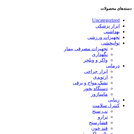
دسته‌های محصولات
Uncategorized
ابزار پزشکی
بهداشتی
تجهیزات ورزشی
توانبخشی
تجهیزات مصرفی بیمار
نگهداری
واکر و ویلچر
درمانی
ابزار جراحی
ارتوپدی
تشک مواج و برقی
دستگاه بخور
ماساژور
زیبایی
کنترل سلامت
تب سنج
ترازو
فشارسنج
قند خون
پالس اکسیمتر