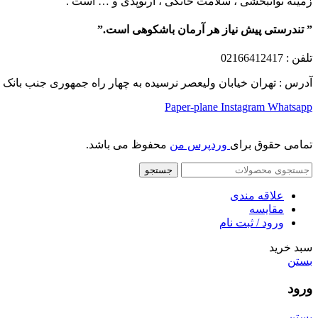
زمینه توانبخشی ، سلامت خانگی ، ارتوپدی و … است .
” تندرستی پیش نیاز هر آرمان باشکوهی است.”
تلفن
: 02166412417
آدرس : تهران خیابان ولیعصر نرسیده به چهار راه جمهوری جنب بانک ملت پلاک 1249 ساختمان کشمیر طب
Paper-plane
Instagram
Whatsapp
تمامی حقوق برای
وردپرس من
محفوظ می باشد.
جستجو
علاقه مندی
مقایسه
ورود / ثبت نام
سبد خرید
بستن
ورود
بستن