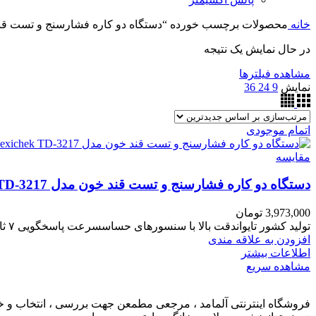
خانه
محصولات برچسب خورده “دستگاه دو کاره فشارسنج و تست قند خون مدل chek TD-3217
در حال نمایش یک نتیجه
مشاهده فیلترها
نمایش
9
24
36
اتمام موجودی
مقایسه
دستگاه دو کاره فشارسنج و تست قند خون مدل same care exichek TD-3217
3,973,000
تومان
تولید کشور تایواندقت بالا با سنسورهای حساسسرعت پاسخگویی ۷ ثانیه با حداقل نمونه خونظرفیت ذخیره ۴۵۰ تست با قابلیت میانگین‌گیری
افزودن به علاقه مندی
اطلاعات بیشتر
مشاهده سریع
فروشگاه اینترنتی آلمامد ، مرجعی مطمعن جهت بررسی ، انتخاب و خرید