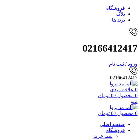
فروشگاه
بلاگ
برند ها
02166412417
ورود / ثبت نام
02166412417
0
علاقه مندی
0
محصول
/
0
تومان
منو
0
محصول
/
0
تومان
صفحه اصلی
فروشگاه
سبد خرید