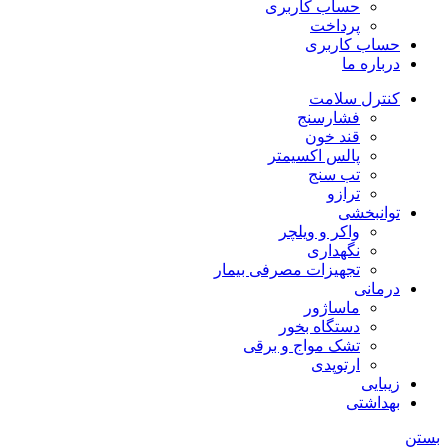
حساب کاربری
پرداخت
حساب کاربری
درباره ما
کنترل سلامت
فشارسنج
قند خون
پالس اکسیمتر
تب سنج
ترازو
توانبخشی
واکر و ویلچر
نگهداری
تجهیزات مصرفی بیمار
درمانی
ماساژور
دستگاه بخور
تشک مواج و برقی
ارتوپدی
زیبایی
بهداشتی
بستن