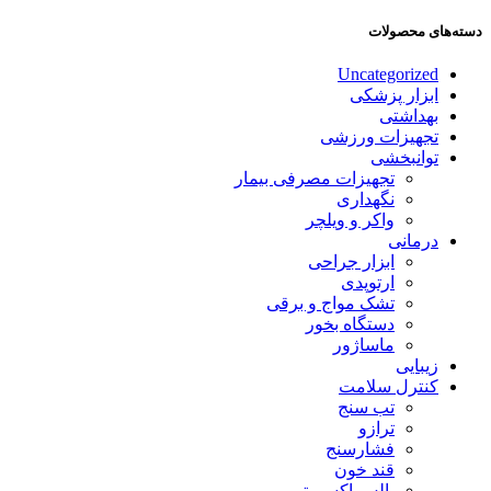
دسته‌های محصولات
Uncategorized
ابزار پزشکی
بهداشتی
تجهیزات ورزشی
توانبخشی
تجهیزات مصرفی بیمار
نگهداری
واکر و ویلچر
درمانی
ابزار جراحی
ارتوپدی
تشک مواج و برقی
دستگاه بخور
ماساژور
زیبایی
کنترل سلامت
تب سنج
ترازو
فشارسنج
قند خون
پالس اکسیمتر