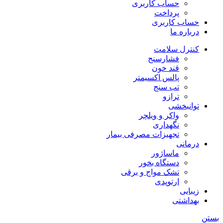
حساب کاربری
پرداخت
حساب کاربری
درباره ما
کنترل سلامت
فشارسنج
قند خون
پالس اکسیمتر
تب سنج
ترازو
توانبخشی
واکر و ویلچر
نگهداری
تجهیزات مصرفی بیمار
درمانی
ماساژور
دستگاه بخور
تشک مواج و برقی
ارتوپدی
زیبایی
بهداشتی
بستن