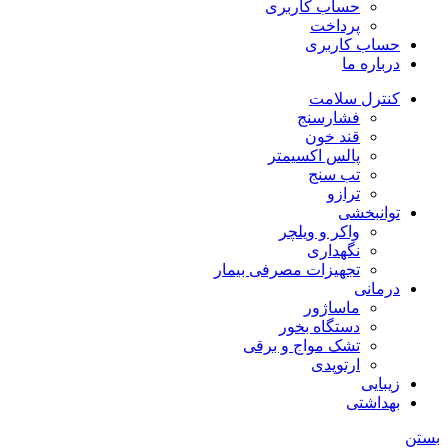
حساب کاربری
پرداخت
حساب کاربری
درباره ما
کنترل سلامت
فشارسنج
قند خون
پالس اکسیمتر
تب سنج
ترازو
توانبخشی
واکر و ویلچر
نگهداری
تجهیزات مصرفی بیمار
درمانی
ماساژور
دستگاه بخور
تشک مواج و برقی
ارتوپدی
زیبایی
بهداشتی
بستن