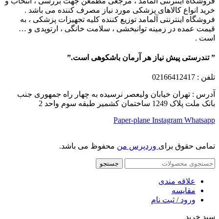
فروشگاه اینترنتی آلمامد ، مرجعی مطمعن جهت بررسی ، انتخاب و
خرید انواع کالاهای پزشکی مورد نیاز مصرف کننده می باشد .
فروشگاه اینترنتی آلمامد توزیع کننده کلیه تجهیزات پزشکی ، به
قیمت عمده در زمینه توانبخشی ، سلامت خانگی ، ارتوپدی و …
است .
” تندرستی پیش نیاز هر آرمان باشکوهی است.”
تلفن
: 02166412417
آدرس : تهران خیابان ولیعصر نرسیده به چهار راه جمهوری جنب
بانک ملت پلاک 1249 ساختمان کشمیر طبقه سوم واحد 2
Paper-plane
Instagram
Whatsapp
تمامی حقوق برای
وردپرس من
محفوظ می باشد.
جستجو
علاقه مندی
مقایسه
ورود / ثبت نام
سبد خرید