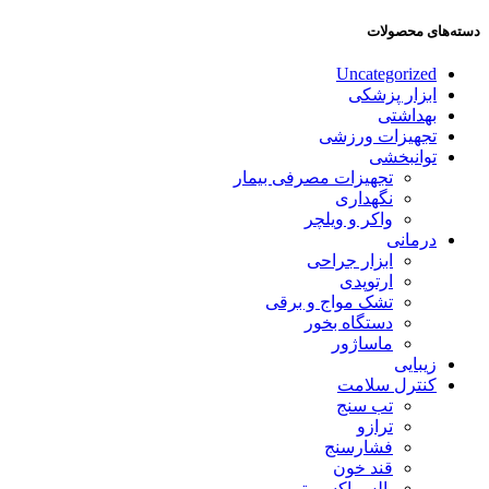
دسته‌های محصولات
Uncategorized
ابزار پزشکی
بهداشتی
تجهیزات ورزشی
توانبخشی
تجهیزات مصرفی بیمار
نگهداری
واکر و ویلچر
درمانی
ابزار جراحی
ارتوپدی
تشک مواج و برقی
دستگاه بخور
ماساژور
زیبایی
کنترل سلامت
تب سنج
ترازو
فشارسنج
قند خون
پالس اکسیمتر