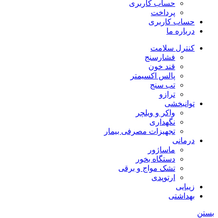
حساب کاربری
پرداخت
حساب کاربری
درباره ما
کنترل سلامت
فشارسنج
قند خون
پالس اکسیمتر
تب سنج
ترازو
توانبخشی
واکر و ویلچر
نگهداری
تجهیزات مصرفی بیمار
درمانی
ماساژور
دستگاه بخور
تشک مواج و برقی
ارتوپدی
زیبایی
بهداشتی
بستن