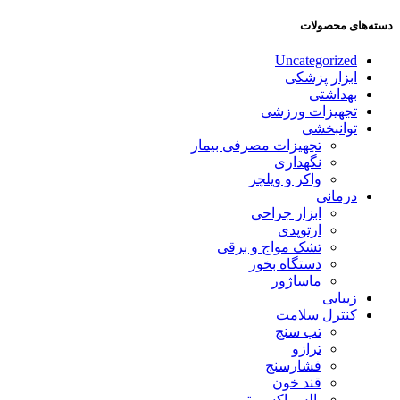
دسته‌های محصولات
Uncategorized
ابزار پزشکی
بهداشتی
تجهیزات ورزشی
توانبخشی
تجهیزات مصرفی بیمار
نگهداری
واکر و ویلچر
درمانی
ابزار جراحی
ارتوپدی
تشک مواج و برقی
دستگاه بخور
ماساژور
زیبایی
کنترل سلامت
تب سنج
ترازو
فشارسنج
قند خون
پالس اکسیمتر