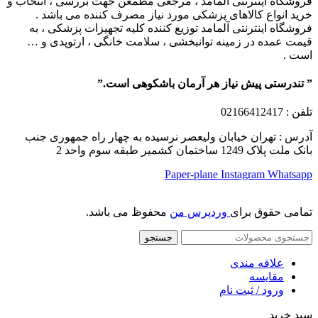
فروشگاه اینترنتی آلمامد ، مرجعی مطمعن جهت بررسی ، انتخاب و
خرید انواع کالاهای پزشکی مورد نیاز مصرف کننده می باشد .
فروشگاه اینترنتی آلمامد توزیع کننده کلیه تجهیزات پزشکی ، به
قیمت عمده در زمینه توانبخشی ، سلامت خانگی ، ارتوپدی و …
است .
” تندرستی پیش نیاز هر آرمان باشکوهی است.”
تلفن
: 02166412417
آدرس : تهران خیابان ولیعصر نرسیده به چهار راه جمهوری جنب
بانک ملت پلاک 1249 ساختمان کشمیر طبقه سوم واحد 2
Paper-plane
Instagram
Whatsapp
تمامی حقوق برای
وردپرس من
محفوظ می باشد.
جستجو
علاقه مندی
مقایسه
ورود / ثبت نام
سبد خرید