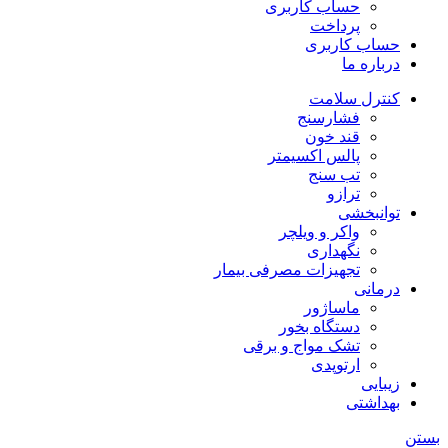
حساب کاربری
پرداخت
حساب کاربری
درباره ما
کنترل سلامت
فشارسنج
قند خون
پالس اکسیمتر
تب سنج
ترازو
توانبخشی
واکر و ویلچر
نگهداری
تجهیزات مصرفی بیمار
درمانی
ماساژور
دستگاه بخور
تشک مواج و برقی
ارتوپدی
زیبایی
بهداشتی
بستن