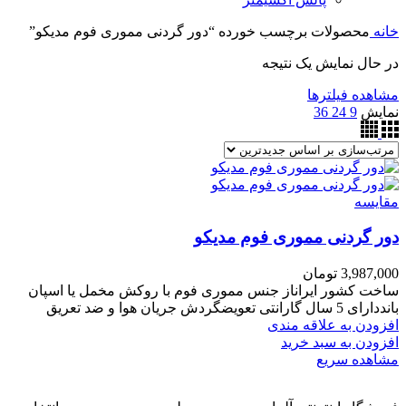
خانه
محصولات برچسب خورده “دور گردنی مموری فوم مدیکو”
در حال نمایش یک نتیجه
مشاهده فیلترها
نمایش
9
24
36
مقایسه
دور گردنی مموری فوم مدیکو
3,987,000
تومان
ساخت کشور ایراناز جنس مموری فوم با روکش مخمل یا اسپان
بانددارای 5 سال گارانتی تعویضگردش جریان هوا و ضد تعریق
افزودن به علاقه مندی
افزودن به سبد خرید
مشاهده سریع