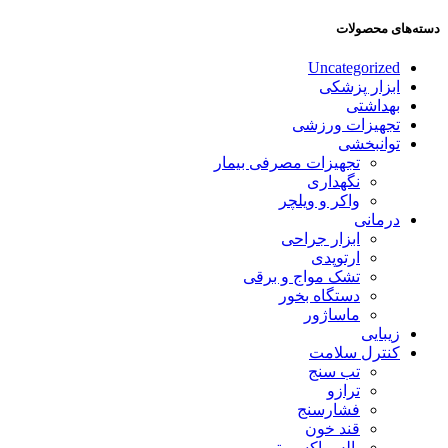
دسته‌های محصولات
Uncategorized
ابزار پزشکی
بهداشتی
تجهیزات ورزشی
توانبخشی
تجهیزات مصرفی بیمار
نگهداری
واکر و ویلچر
درمانی
ابزار جراحی
ارتوپدی
تشک مواج و برقی
دستگاه بخور
ماساژور
زیبایی
کنترل سلامت
تب سنج
ترازو
فشارسنج
قند خون
پالس اکسیمتر