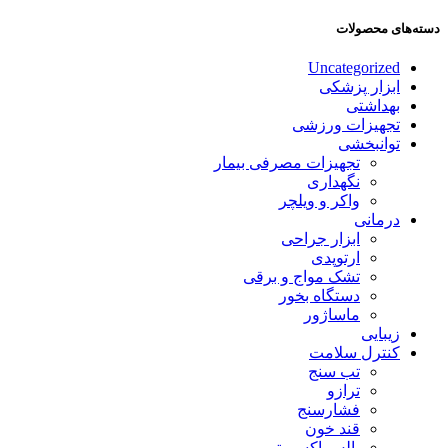
دسته‌های محصولات
Uncategorized
ابزار پزشکی
بهداشتی
تجهیزات ورزشی
توانبخشی
تجهیزات مصرفی بیمار
نگهداری
واکر و ویلچر
درمانی
ابزار جراحی
ارتوپدی
تشک مواج و برقی
دستگاه بخور
ماساژور
زیبایی
کنترل سلامت
تب سنج
ترازو
فشارسنج
قند خون
پالس اکسیمتر