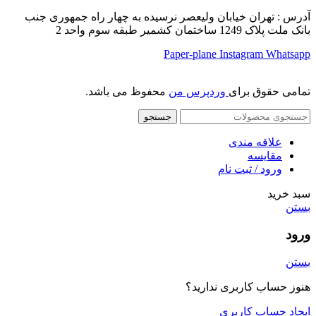
آدرس : تهران خیابان ولیعصر نرسیده به چهار راه جمهوری جنب
بانک ملت پلاک 1249 ساختمان کشمیر طبقه سوم واحد 2
Paper-plane
Instagram
Whatsapp
تمامی حقوق برای
وردپرس من
محفوظ می باشد.
جستجو
علاقه مندی
مقایسه
ورود / ثبت نام
سبد خرید
بستن
ورود
بستن
هنوز حساب کاربری ندارید؟
ایجاد حساب کاربری