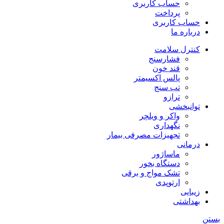
حساب کاربری
پرداخت
حساب کاربری
درباره ما
کنترل سلامت
فشارسنج
قند خون
پالس اکسیمتر
تب سنج
ترازو
توانبخشی
واکر و ویلچر
نگهداری
تجهیزات مصرفی بیمار
درمانی
ماساژور
دستگاه بخور
تشک مواج و برقی
ارتوپدی
زیبایی
بهداشتی
بستن