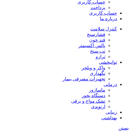
حساب کاربری
پرداخت
حساب کاربری
درباره ما
کنترل سلامت
فشارسنج
قند خون
پالس اکسیمتر
تب سنج
ترازو
توانبخشی
واکر و ویلچر
نگهداری
تجهیزات مصرفی بیمار
درمانی
ماساژور
دستگاه بخور
تشک مواج و برقی
ارتوپدی
زیبایی
بهداشتی
بستن