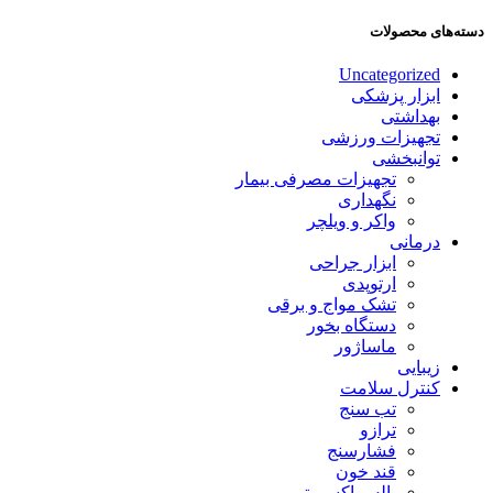
دسته‌های محصولات
Uncategorized
ابزار پزشکی
بهداشتی
تجهیزات ورزشی
توانبخشی
تجهیزات مصرفی بیمار
نگهداری
واکر و ویلچر
درمانی
ابزار جراحی
ارتوپدی
تشک مواج و برقی
دستگاه بخور
ماساژور
زیبایی
کنترل سلامت
تب سنج
ترازو
فشارسنج
قند خون
پالس اکسیمتر