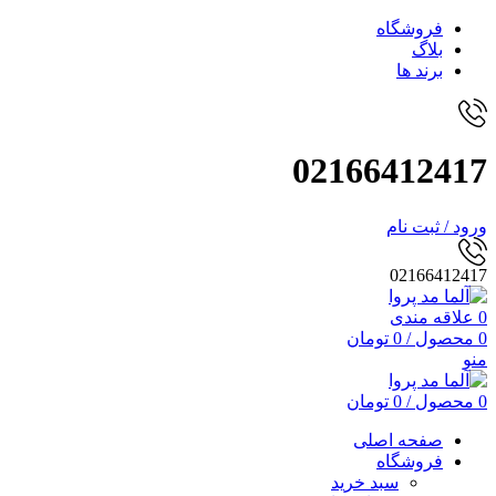
فروشگاه
بلاگ
برند ها
02166412417
ورود / ثبت نام
02166412417
0
علاقه مندی
0
محصول
/
0
تومان
منو
0
محصول
/
0
تومان
صفحه اصلی
فروشگاه
سبد خرید