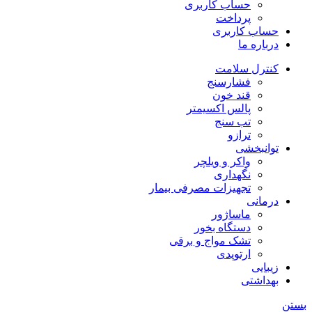
حساب کاربری
پرداخت
حساب کاربری
درباره ما
کنترل سلامت
فشارسنج
قند خون
پالس اکسیمتر
تب سنج
ترازو
توانبخشی
واکر و ویلچر
نگهداری
تجهیزات مصرفی بیمار
درمانی
ماساژور
دستگاه بخور
تشک مواج و برقی
ارتوپدی
زیبایی
بهداشتی
بستن