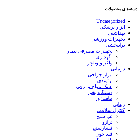
دسته‌های محصولات
Uncategorized
ابزار پزشکی
بهداشتی
تجهیزات ورزشی
توانبخشی
تجهیزات مصرفی بیمار
نگهداری
واکر و ویلچر
درمانی
ابزار جراحی
ارتوپدی
تشک مواج و برقی
دستگاه بخور
ماساژور
زیبایی
کنترل سلامت
تب سنج
ترازو
فشارسنج
قند خون
پالس اکسیمتر