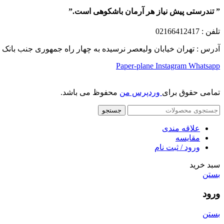
” تندرستی پیش نیاز هر آرمان باشکوهی است.”
تلفن
: 02166412417
آدرس : تهران خیابان ولیعصر نرسیده به چهار راه جمهوری جنب بانک ملت پلاک 1249 ساختمان کشمیر طب
Paper-plane
Instagram
Whatsapp
تمامی حقوق برای
وردپرس من
محفوظ می باشد.
جستجو
علاقه مندی
مقایسه
ورود / ثبت نام
سبد خرید
بستن
ورود
بستن